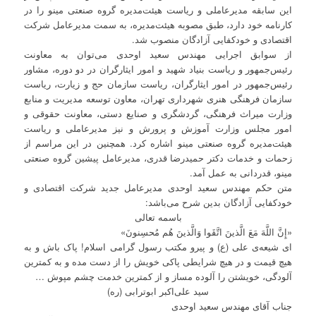
این سابقه مدیرعاملی و ریاست هیئت‌مدیره گروه صنعتی مینو را در
کارنامه خود دارد، طبق مصوبه هیئت‌مدیره، به سمت مدیرعامل شرکت
اقتصادی و خودکفایی آزادگان منصوب شد.
از سوابق اجرایی مهندس سعید اوحدی می‌توان به معاونت
رئیس‌جمهور و ریاست بنیاد شهید و امور ایثارگران در دو دوره، مشاور
رئیس‌جمهور در امور ایثارگران، ریاست سازمان حج و زیارت، ریاست
سازمان فرهنگی هنری شهرداری تهران، معاون توسعه مدیریت و منابع
وزارت میراث فرهنگی، گردشگری و صنایع دستی، معاونت حقوقی و
امور مجلس وزارت آموزش و پرورش و نیز مدیرعاملی و ریاست
هیئت‌مدیره گروه صنعتی مینو اشاره کرد. همچنین در این مراسم از
زحمات و خدمات دکتر حمیدرضا قدری، مدیرعامل پیشین گروه صنعتی
مینو، قدردانی به عمل آمد.
متن حکم مهندس سعید اوحدی مدیرعامل جدید شرکت اقتصادی و
خودکفایی آزادگان بدین شرح می‌باشد:
باسمه تعالی
«إِنَّ اللَّهَ مَعَ الَّذينَ اتَّقَوا وَالَّذينَ هُم مُحسِنونَ»
ای شیعه‌ی علی (ع) و پیرو مکتب رسول گرامی اسلام! پاک باش و به
هیچ قیمت و در هیچ شرایطی پاکی خویش را از دست مده و به کمترین
آلودگی، خویشتن را آلوده مساز و از کمترین خدمت چشم مپوش …
سید علی‌اکبر ابوترابی (ره)
جناب آقای مهندس سعید اوحدی