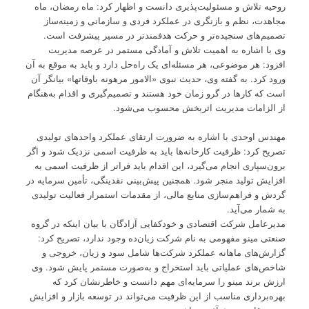
روحیه تلاش و مسئولیت‌پذیری دانست و اظهار کرد: ماه رمضان، ماه
مجاهدت، نظم و بازنگری در عملکرد فردی و سازمانی و زمینه‌ساز
تصمیم‌های سنجیده‌تر و حرکت هدفمندتر در مسیر پیشرفت است.
وی با اشاره به اهمیت تلاش و آمادگی مستمر در عرصه مدیریت
افزود: هر موضوعی، هر مسئله‌ای یک راه‌حل دارد و باید به موقع به آن
ورود کرد. به گفته وی، حدیث نبوی «الامور مرهونه باوقاتها» بیانگر آن
است که کارها در گرو زمان خود هستند و تصمیم‌گیری و اقدام به‌هنگام
از الزامات مدیریت اثربخش محسوب می‌شود.
مهندس اوحدی با اشاره به ضرورت ارتقای عملکرد واحدهای تولیدی
تصریح کرد: ظرفیت کارخانه‌ها باید به ظرفیت اسمی نزدیک شود و اگر
برون‌سپاری انجام می‌گیرد، این اقدام باید فراتر از ظرفیت اسمی به
افزایش تولید منجر شود. همچنین پیش‌بینی نقدینگی، تأمین سرمایه در
گردش و فراهم‌سازی منابع مالی، از مقدمات استمرار فعالیت تولیدی
به شمار می‌آید.
مدیرعامل شرکت اقتصادی و خودکفایی آزادگان با بیان اینکه در گروه
صنعتی مینو مفهومی به نام شرکت زیان‌ده وجود ندارد، تصریح کرد:
گزارش‌های ماهانه عملکرد شرکت‌ها شامل سود و زیان، خروجی و
شاخص‌های عملیاتی باید استخراج و به‌صورت مستمر پایش شود. وی
ارزش برند مینو را سرمایه‌ای مهم دانست و خاطرنشان کرد که
بهره‌برداری مناسب از این ظرفیت می‌تواند در توسعه بازار و افزایش