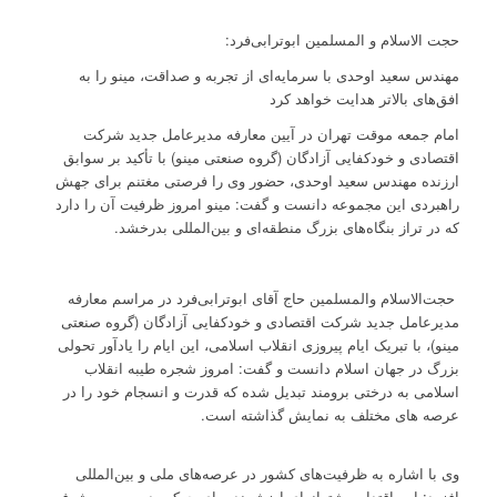
حجت الاسلام و المسلمین ابوترابی‌فرد:
مهندس سعید اوحدی با سرمایه‌ای از تجربه و صداقت، مینو را به
افق‌های بالاتر هدایت خواهد کرد
امام جمعه موقت تهران در آیین معارفه مدیرعامل جدید شرکت
اقتصادی و خودکفایی آزادگان (گروه صنعتی مینو) با تأکید بر سوابق
ارزنده مهندس سعید اوحدی، حضور وی را فرصتی مغتنم برای جهش
راهبردی این مجموعه دانست و گفت: مینو امروز ظرفیت آن را دارد
که در تراز بنگاه‌های بزرگ منطقه‌ای و بین‌المللی بدرخشد.
حجت‌الاسلام والمسلمین حاج آقای ابوترابی‌فرد در مراسم معارفه
مدیرعامل جدید شرکت اقتصادی و خودکفایی آزادگان (گروه صنعتی
مینو)، با تبریک ایام پیروزی انقلاب اسلامی، این ایام را یادآور تحولی
بزرگ در جهان اسلام دانست و گفت: امروز شجره طیبه انقلاب
اسلامی به درختی برومند تبدیل شده که قدرت و انسجام خود را در
عرصه های مختلف به نمایش گذاشته است.
وی با اشاره به ظرفیت‌های کشور در عرصه‌های ملی و بین‌المللی
افزود: این اقتدار، پشتوانه‌ای ارزشمند برای حرکت در مسیر پیشرفت