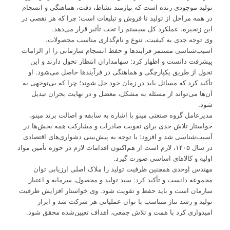
تولید موجودی زنده است که نیازمند نشاط، دقت، هماهنگی و انسجام
در همه مراحل از تولید تا فروش و تبلیغات است؛ چرا که هر نقصی در
این زنجیره، عملکرد کل سیستم را تحت تأثیر قرار می‌دهد.
وی توجه جدی به کیفیت، تنوع و نام‌گذاری مناسب محصولات،
آسیب‌شناسی مستمر فرآیندها و حفظ انسجام سازمانی را از الزامات
پیشرفت دانست و اظهار کرد: سهامداران انتظار تحول دارند و این
تحول از طریق یکپارچگی و هماهنگی در فرآیندها حاصل می‌شود. او
تأکید کرد که مسائل باید در زمان خود حل شوند؛ چرا که بی‌توجهی به
آن‌ها می‌تواند از مسئله به مشکل، معضل و در نهایت بحران تبدیل
شود.
مدیرعامل گروه صنعتی مینو با اشاره به سابقه و اصالت برند مینو،
خواستار تلاش جدی برای تقویت صادرات و مشارکت همه بخش‌ها در
آسیب‌شناسی شد و افزود: با توجه به پیش‌بینی دشواری‌های اقتصادی
در سال ۱۴۰۵، لازم است از هم‌اکنون اقدامات لازم در حوزه تأمین مواد
اولیه و کالاهای اساسی صورت گیرد.
مهندس اوحدی همچنین ظرفیت تولید را ملاک اصلی ارزیابی توان
مجموعه دانست و تأکید کرد: سبد تولید و محصول، سرمایه و اعتبار
سازمان است و باید حفظ و تقویت شود. وی خواستار افزایش ظرفیت
تولید و رشد تناژ متناسب با توان عملیاتی هر شرکت شد و ابراز
امیدواری کرد با همت و تلاش جمعی، اهداف تعیین‌شده محقق شود.