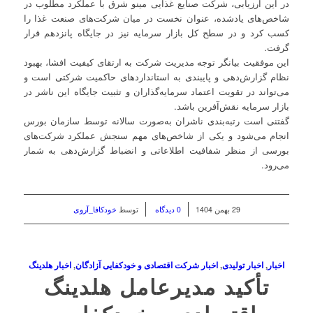
در این ارزیابی، شرکت صنایع غذایی مینو شرق با عملکرد مطلوب در
شاخص‌های یادشده، عنوان نخست در میان شرکت‌های صنعت غذا را
کسب کرد و در سطح کل بازار سرمایه نیز در جایگاه پانزدهم قرار
گرفت.
این موفقیت بیانگر توجه مدیریت شرکت به ارتقای کیفیت افشا، بهبود
نظام گزارش‌دهی و پایبندی به استانداردهای حاکمیت شرکتی است و
می‌تواند در تقویت اعتماد سرمایه‌گذاران و تثبیت جایگاه این ناشر در
بازار سرمایه نقش‌آفرین باشد.
گفتنی است رتبه‌بندی ناشران به‌صورت سالانه توسط سازمان بورس
انجام می‌شود و یکی از شاخص‌های مهم سنجش عملکرد شرکت‌های
بورسی از منظر شفافیت اطلاعاتی و انضباط گزارش‌دهی به شمار
می‌رود.
/
/
29 بهمن 1404
0 دیدگاه
توسط
خودکافا_آر‌وی
اخبار
,
اخبار تولیدی
,
اخبار شرکت اقتصادی و خودکفایی آزادگان
,
اخبار هلدینگ
تأکید مدیرعامل هلدینگ