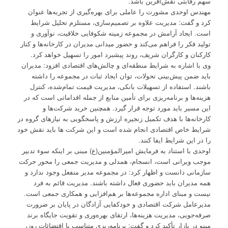
سهم رقابتی نقش‌آفرین باشد.
مهندس اوحدی مشورت را عاملی برای بهره‌گیری از تجربه‌ها عنوان
کرد و گفت: مدیریت علاوه بر تصمیم‌سازی، مستلزم تحلیل شرایط
است. ایجاد آرامش در مجموعه زمینه شکوفایی خلاقیت، نوآوری و
تولید فکر را فراهم می‌کند و حضور میدانی مدیران در کارخانه‌ها و کنار
کارکنان و کارگران شریف، روند پیشبرد امور را تسهیل خواهد کرد.
وی با اشاره به شرایط منطقه‌ای و چالش‌های اقتصادی افزود: مدیران
باید ضمن پیش‌بینی تحولات، توان ایجاد ثبات در مجموعه را داشته
باشند. استفاده از تسهیلات بانکی، مدیریت قیمت تمام‌شده، کنترل
هزینه‌ها و برنامه‌ریزی برای تأمین منابع از جمله اقداماتی است که در
این مسیر باید مورد توجه قرار گیرد. همچنین خرید شرکت‌ها و
کارخانه‌ها با هدف تکمیل زنجیره ارزش و پاسخگویی به نیازهای گروه در
شرایط خاص اقتصادی انجام شده است و این شرکت ها باید نقش خود
را در این شرایط ایفا کنند.
اوحدی با استناد به فرمایش امیرالمؤمنین(ع) مبنی بر اینکه سوء تدبیر
موجب ویرانی است، انسجام، همدلی و مدیریت جمعی را محور حرکت
سازمانی دانست و اظهار کرد: در مجموعه مدیر منفعل وجود ندارد و
همه مدیران باید حضوری فعال داشته باشند. مدیریت قائم به فرد
نیست و مبنای اداره مجموعه‌ها بر هم‌افزایی و همکاری جمعی است.
مدیرعامل شرکت اقتصادی و خودکفایی آزادگان در پایان بر ضرورت
صرفه‌جویی، مدیریت هزینه‌ها، ارتقای بهره‌وری و تقویت جایگاه برند
مینو در بازار تأکید کرد و گفت: برنامه‌ریزی متناسب با اقتضائات روز،