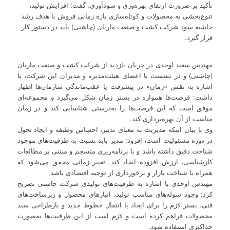
تأکید بر ضرورت ارتقای بهره‌وری و سودآوری، گفت: افزایش تولید،
تنوع‌بخشی به محصولات و کوتاه‌سازی بازه زمانی فروش با هدف رشد
حاشیه سود شرکت کشت و صنعت ماریان (چاشنی) باید در دستور کار
قرار گیرد.
مهندس سعید اوحدی در جریان بازدید از شرکت کشت و صنعت ماریان
(چاشنی) و در نشست با اعضای هیئت‌مدیره و مدیران این شرکت، با
اشاره به نقش «زمان» در پیشرفت یا عقب‌ماندگی سازمان‌ها اظهار
داشت: فرصت‌ها همواره در بستر زمان شکل می‌گیرد و مجموعه‌ای
موفق است که این فرصت‌ها را به‌درستی شناسایی کند و در زمان
مناسب از آن بهره‌برداری کند.
وی با بیان اینکه مدیریت به معنای تدبیر، احساس وظیفه و ایجاد تحول
در دوره مسئولیت است، افزود: مدیر باید نسبت به ظرفیت‌های موجود
شناخت دقیق داشته باشد و با برنامه‌ریزی منسجم و مبتنی بر مطالعات
کارشناسی، ارزش افزوده ایجاد کند. تغییر زمانی محقق می‌شود که
همراه با شناخت بازار و برخورداری از توجیه اقتصادی باشد.
مهندس اوحدی با اشاره به ظرفیت‌های تولیدی شرکت چاشنی تصریح
کرد: وجود سوله‌های مناسب تولید، انبارهای محصول و زیرساخت‌های
فنی، بستر لازم را برای ایجاد یا انتقال خطوط جدید و بازطراحی سبد
محصولات فراهم کرده است و لازم است از این ظرفیت‌ها به‌صورت
حداکثری استفاده شود.