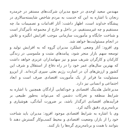
مهندس سعید اوحدی در جمع مدیران شرکت‌های مستقر در خرمدره
زنجان با اشاره به این که خدمت به مردم شاخص شایسته‌سالاری در
پیشگاه خداوند است، اظهار داشت: آثار اقدامات و تصمیمات ما، چه
مستقیم و چه غیرمستقیم، در داخل و خارج از مجموعه تأثیرگذار است
و شناخت جایگاه و مأموریت سازمانی موجب افزایش انگیزه و تلاش
در انجام مسئولیت‌ها خواهد شد.
وی افزود: آثار وضعی عملکرد مدیران گروه که به افزایش تولید و
توسعه سهم بازار منجر شود، پیامدهای مثبت و ملموسی در زندگی
کارکنان و کارگران شریف مینو و نیز سهامداران عزیزی خواهد داشت
که بهترین سال‌های عمر خود را در راه دفاع از استقلال و شرف این
کشور و ارزش‌های آن در اسارت رژیم بعثی سپری کرده‌اند. از این‌رو
مسئولیت ما فراتر از یک مأموریت اقتصادی صرف است و ابعاد
اجتماعی و انسانی نیز دارد.
مدیرعامل هلدینگ اقتصادی و خودکفایی آزادگان همچنین با اشاره به
شرایط منطقه و تحرکات دشمن که می‌تواند به‌طور طبیعی بر
فرآیندهای اقتصادی اثرگذار باشد، بر ضرورت آمادگی، هوشیاری و
برنامه‌ریزی دقیق تأکید کرد.
وی با اشاره به شرایط اقتصادی موجود افزود: مدیران باید شناخت
خود را از بازار، وضعیت اقتصادی و محیط کسب‌وکار گسترش دهند تا
بتوانند با همت و برنامه‌ریزی گره‌ها را باز کنند.