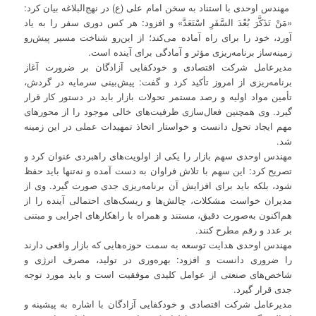
مهندس اوحدی با استناد به سخن امام علی (ع) در نهج‌البلاغه بیان کرد:
«مَنْ تَذَكَّرَ بُعْدَ السَّفَرِ اسْتَعَدَّ» و افزود: هر کس دوری سفر را به یاد
آورد، خود را برای راه آماده می‌کند؛ از این‌رو شناخت مسیر پیش‌رو
زمینه‌ساز برنامه‌ریزی مؤثر و آمادگی برای آینده است.
مدیرعامل شرکت اقتصادی و خودکفایی آزادگان بر ضرورت آغاز
برنامه‌ریزی از امروز تأکید کرد و گفت: پیش‌بینی سرمایه در گردش،
تأمین مواد اولیه و رصد مستمر تحولات بازار باید در دستور کار قرار
گیرد. وی همچنین فعال‌سازی ظرفیت‌های خالی موجود را از محورهای
مهم ایجاد تحول دانست و خواستار اتخاذ تمهیدات عملی در این زمینه
شد.
مهندس اوحدی سهم بازار را یکی از اولویت‌های راهبردی عنوان کرد و
تصریح کرد: این سهم با تلاش فراوان به دست آمده و نه‌تنها باید حفظ
شود، بلکه باید برای افزایش آن برنامه‌ریزی جدی صورت گیرد. وی از
مدیران خواست مشکلات، چالش‌ها و ریسک‌های احتمالی آینده را از
هم‌اکنون به‌صورت دقیق، مستند و همراه با راهکارهای اجرایی و مبتنی
بر عدد و رقم مطرح کنند.
مهندس اوحدی هدایت توسعه به سمت حوزه‌هایی که بازار واقعی دارند
را ضروری دانست و افزود: بهره‌وری در تولید، مصرف انرژی و
شاخص‌های صنعتی از عوامل کلیدی موفقیت است و باید مورد توجه
جدی قرار گیرد.
مدیرعامل شرکت اقتصادی و خودکفایی آزادگان با اشاره به پیشینه و