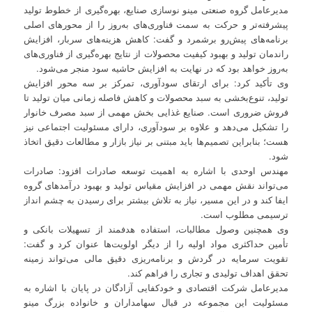
مدیرعامل گروه صنعتی مینو نوسازی صنایع، بهره‌گیری از خطوط تولید
پیشرفته‌تر و حرکت به سمت فناوری‌های به‌روز را از محورهای اصلی
برنامه‌های پیش‌رو برشمرد و گفت: کاهش هزینه‌های سربار، افزایش
راندمان تولید و بهبود کیفیت محصولات از نتایج بهره‌گیری از فناوری‌های
به‌روز خواهد بود که در نهایت به افزایش حاشیه سود منجر می‌شود.
وی تأکید کرد: برای ارتقای سودآوری، تمرکز بر سه محور افزایش
تولید، تنوع‌بخشی به سبد محصولات و کاهش فاصله زمانی میان تولید تا
فروش ضروری است. صنایع غذایی بخش مهمی از سبد مصرف خانوار
را تشکیل می‌دهد و علاوه بر سودآوری، دارای مسئولیت اجتماعی نیز
هست؛ بنابراین تصمیم‌ها باید مبتنی بر نیاز بازار و مطالعات دقیق اتخاذ
شود.
مهندس اوحدی با اشاره به اهمیت توسعه صادرات افزود: صادرات
می‌تواند نقش مهمی در افزایش مقیاس تولید و بهبود درآمدهای گروه
ایفا کند و در این مسیر، نیاز به تلاش بیشتر برای رسیدن به چشم انداز
ترسیمی مطلوب است.
وی همچنین وصول مطالبات، استفاده هدفمند از تسهیلات بانکی و
تأمین حداکثری مواد اولیه را از دیگر اولویت‌ها عنوان کرد و گفت:
تقویت سرمایه در گردش و برنامه‌ریزی دقیق مالی می‌تواند زمینه
تحقق اهداف تولیدی و تجاری را فراهم کند.
مدیرعامل شرکت اقتصادی و خودکفایی آزادگان در پایان با اشاره به
مسئولیت این مجموعه در قبال سهامداران و خانواده بزرگ مینو