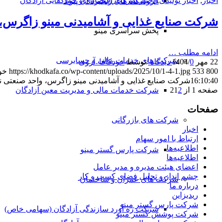
اخبار
,
اخبار تولیدی
,
اخبار شرکت اقتصادی و خودکفایی آزادگان
فروشگاه های زنجیره ای پیوند
شرکت صنایع غذایی و آشامیدنی مینو زاگرس، 
پخش سراسری مینو
ادامه مطلب …
شرکت های خدمات مالی و حسابرسی
22 مهر 1404
0 دیدگاه
/
/
توسط
خودکافا_آر‌وی
800
533
https://khodkafa.co/wp-content/uploads/2025/10/1-4-1.jpg
خو
16:10:40
شرکت صنایع غذایی و آشامیدنی مینو زاگرس، واحد صنعتی ن
شرکت خدمات مالی و مدیریت معین آزادگان
صفحه 1 از 2
2
1
صفحات
شرکت های بازرگانی
اخبار
ارتباط با امور سهام
اطلاعیه‌ها
شرکت پارس گستر مینو
اطلاعیه‌ها
اعضای هیئت مدیره و مدیر عامل
چشم انداز و تحلیل فضای کسب و کار
شرکت های عمران و ساختمان
درباره ما
ریدیزاین
شرکت پارس گستر مینو
شرکت ره آورد سازندگی آزادگان (سهامی خاص)
شرکت پوشش گستر مینو