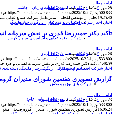
ادامه مطلب …
شرکت کشت و صنعت ماریان – چاشنی
28 مهر 1404
0 دیدگاه
/
/
توسط
خودکافا_آر‌وی
833
500
https://khodkafa.co/wp-content/uploads/2025/10/2-7.jpg
خودک
19:25:40
تجلیل از مهندس ایلخانی، مدیرعامل شرکت صنایع غذایی مین
اخبار
,
اخبار شرکت اقتصادی و خودکفایی آزادگان
,
اخبار هلدینگ
شرکت صنایع چاپ و بسته بندی تندیس مینو
تأکید دکتر حمیدرضا قدری بر نقش سرمایه ان
شرکت صنایع غذایی و آشامیدنی مینو زاگرس
ادامه مطلب …
شرکت های صادراتی
26 مهر 1404
0 دیدگاه
/
/
توسط
خودکافا_آر‌وی
800
533
https://khodkafa.co/wp-content/uploads/2025/10/22-1.jpg
خود
21:48:59
تأکید دکتر حمیدرضا قدری بر نقش سرمایه انسانی و خرد ج
اخبار شرکت اقتصادی و خودکفایی آزادگان
,
اخبار هلدینگ
,
دسته‌بندی 
شرکت صادراتی پرسوئیس
گزارش تصویری هفتمین شورای مدیران گروه 
شرکت های توزیع و پخش
ادامه مطلب …
شرکت قاسم ایران (سهامی عام)
23 مهر 1404
0 دیدگاه
/
/
توسط
خودکافا_آر‌وی
800
533
https://khodkafa.co/wp-content/uploads/2025/10/1-6.jpg
خودک
16:06:24
گزارش تصویری هفتمین شورای مدیران گروه صنعتی مینو