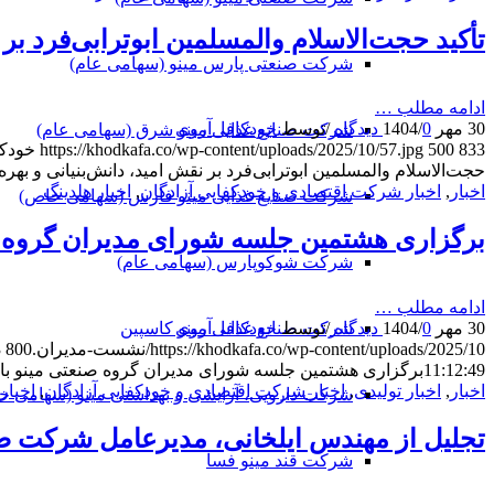
تأکید حجت‌الاسلام والمسلمین ابوترابی‌فرد بر
شرکت صنعتی پارس مینو (سهامی عام)
ادامه مطلب …
30 مهر 1404
0 دیدگاه
/
/
توسط
خودکافا_آر‌وی
شرکت صنایع غذایی مینو شرق (سهامی عام)
833
500
https://khodkafa.co/wp-content/uploads/2025/10/57.jpg
خودکا
حجت‌الاسلام والمسلمین ابوترابی‌فرد بر نقش امید، دانش‌بنیانی و به
اخبار
,
اخبار شرکت اقتصادی و خودکفایی آزادگان
,
اخبار هلدینگ
شرکت صنایع غذایی مینو فارس (سهامی خاص)
برگزاری هشتمین جلسه شورای مدیران گروه ص
شرکت شوکوپارس (سهامی عام)
ادامه مطلب …
30 مهر 1404
0 دیدگاه
/
/
توسط
خودکافا_آر‌وی
شرکت صنایع غذایی مینو کاسپین
https://khodkafa.co/wp-content/uploads/2025/10/نشست-مدیران.jpg
800
3
11:12:49
برگزاری هشتمین جلسه شورای مدیران گروه صنعتی مینو با 
اخبار
,
اخبار تولیدی
,
اخبار شرکت اقتصادی و خودکفایی آزادگان
,
اخبار
شرکت دارویی، آرایشی و بهداشتی مینو (سهامی خ
تجلیل از مهندس ایلخانی، مدیرعامل شرکت صن
شرکت قند مینو فسا