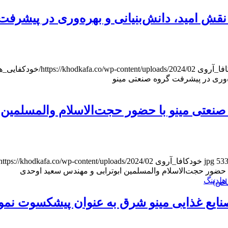
 نقش امید، دانش‌بنیانی و بهره‌وری در پیشرفت
فا_آر‌وی
https://khodkafa.co/wp-content/uploads/2024/02/خودکفایی_هدر.jpg
ره‌وری در پیشرفت گروه صنعتی مینو
نعتی مینو با حضور حجت‌الاسلام والمسلمین 
53
خودکافا_آر‌وی
https://khodkafa.co/wp-content/uploads/2024/02/خودکفایی_هدر.jpg
حضور حجت‌الاسلام والمسلمین ابوترابی و مهندس سعید اوحدی
 هلدینگ
اص)
ایع غذایی مینو شرق به عنوان پیشکسوت نمون