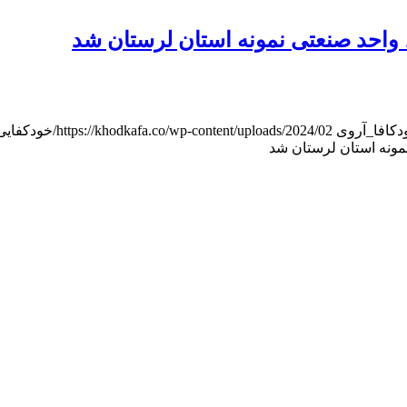
واحد صنعتی نمونه استان لرستان شد
دکافا_آر‌وی
https://khodkafa.co/wp-content/uploads/2024/02/خودکفایی_هدر.jpg
مونه استان لرستان شد