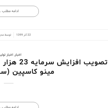
ادامه مطلب …
/
22 آذر 1399
توسط
مدی
اخبار
,
اخبار تولی
تصویب افز
مینو کاسپین (س
ادامه مطلب …