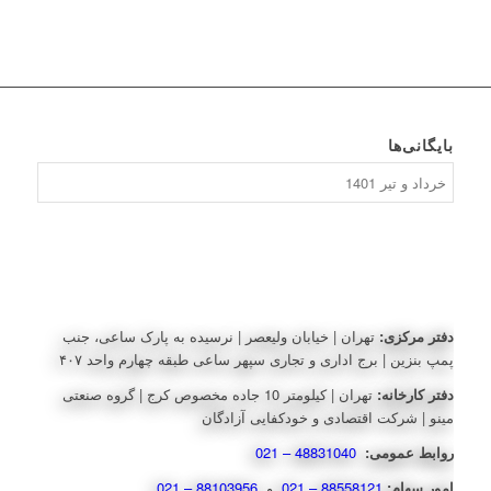
بایگانی‌ها
بایگانی‌ها
دفتر مرکزی:
تهران | خیابان ولیعصر | نرسیده به پارک ساعی، جنب
پمپ بنزین | برج اداری و تجاری سپهر ساعی طبقه چهارم واحد ۴۰۷
دفتر کارخانه:
تهران | کیلومتر 10 جاده مخصوص کرج | گروه صنعتی
مینو | شرکت اقتصادی و خودکفایی آزادگان
روابط عمومی:
48831040 – 021
امور سهام:
88558121 – 021
و
88103956 – 021