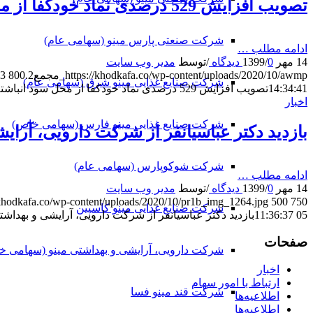
تصویب افزایش 529 درصدی نماد خودکفا از محل سود انباشته
شرکت صنعتی پارس مینو (سهامی عام)
ادامه مطلب …
14 مهر 1399
0 دیدگاه
/
/
توسط
مدیر وب سایت
https://khodkafa.co/wp-content/uploads/2020/10/awmp_مجمع2.jpg
800
3
شرکت صنایع غذایی مینو شرق (سهامی عام)
14:34:41
تصویب افزایش 529 درصدی نماد خودکفا از محل سود انباشته
اخبار
شرکت صنایع غذایی مینو فارس (سهامی خاص)
بازدید دکتر عباسیانفر از شرکت دارویی، آرای
شرکت شوکوپارس (سهامی عام)
ادامه مطلب …
14 مهر 1399
0 دیدگاه
/
/
توسط
مدیر وب سایت
/khodkafa.co/wp-content/uploads/2020/10/pr1b_img_1264.jpg
500
750
شرکت صنایع غذایی مینو کاسپین
05 11:36:37
بازدید دکتر عباسیانفر از شرکت دارویی، آرایشی و بهداشت
صفحات
شرکت دارویی، آرایشی و بهداشتی مینو (سهامی خ
اخبار
ارتباط با امور سهام
شرکت قند مینو فسا
اطلاعیه‌ها
اطلاعیه‌ها