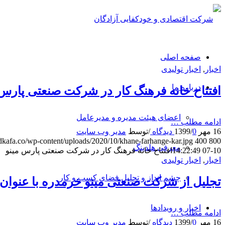
صفحه اصلی
اخبار
,
اخبار تولیدی
درباره ما
افتتاح خانه فرهنگ کار در شرکت صنعتی پارس 
اعضای هیئت مدیره و مدیرعامل
ادامه مطلب …
16 مهر 1399
0 دیدگاه
/
/
توسط
مدیر وب سایت
odkafa.co/wp-content/uploads/2020/10/khane-farhange-kar.jpg
400
800
معرفی هلدینگ
10-07 14:22:49
افتتاح خانه فرهنگ کار در شرکت صنعتی پارس مینو
اخبار
,
اخبار تولیدی
چشم انداز و تحلیل فضای کسب و کار
تجلیل از شرکت صنعتی مینو خرمدره با عنوان 
اخبار و رویدادها
ادامه مطلب …
16 مهر 1399
0 دیدگاه
/
/
توسط
مدیر وب سایت