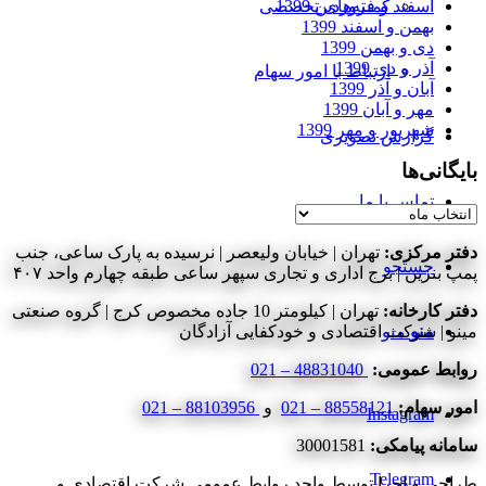
اسفند و فروردین 1399
کمیته‌های تخصصی
بهمن و اسفند 1399
دی و بهمن 1399
آذر و دی 1399
ارتباط با امور سهام
آبان و آذر 1399
مهر و آبان 1399
شهریور و مهر 1399
گزارش تصویری
بایگانی‌ها
تماس با ما
بایگانی‌ها
دفتر مرکزی:
تهران | خیابان ولیعصر | نرسیده به پارک ساعی، جنب
جستجو
پمپ بنزین | برج اداری و تجاری سپهر ساعی طبقه چهارم واحد ۴۰۷
دفتر کارخانه:
تهران | کیلومتر 10 جاده مخصوص کرج | گروه صنعتی
منو
منو
مینو | شرکت اقتصادی و خودکفایی آزادگان
روابط عمومی:
48831040 – 021
امور سهام:
88558121 – 021
و
88103956 – 021
Instagram
سامانه پیامکی:
30001581
Telegram
طراحی و اجرا توسط واحد روابط عمومی شرکت اقتصادی و