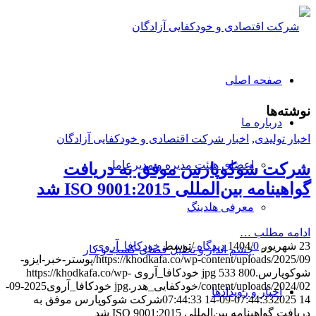
صفحه اصلی
نوشته‌ها
درباره ما
اخبار تولیدی
,
اخبار شرکت اقتصادی و خودکفایی آزادگان
اعضای هیئت مدیره و مدیرعامل
شرکت شوکوپارس موفق به دریافت
گواهینامه بین‌المللی ISO 9001:2015 شد
معرفی هلدینگ
ادامه مطلب …
23 شهریور 1404
0 دیدگاه
/
/
توسط
خودکافا_آر‌وی
چشم انداز و تحلیل فضای کسب و کار
https://khodkafa.co/wp-content/uploads/2025/09/پوستر-خبر-ایزو-
شوکوپارس.jpg
800
533
خودکافا_آر‌وی
https://khodkafa.co/wp-
content/uploads/2024/02/خودکفایی_هدر.jpg
خودکافا_آر‌وی
2025-09-
اخبار و رویدادها
14 07:44:33
2025-09-14 07:44:33
شرکت شوکوپارس موفق به
دریافت گواهینامه بین‌المللی ISO 9001:2015 شد