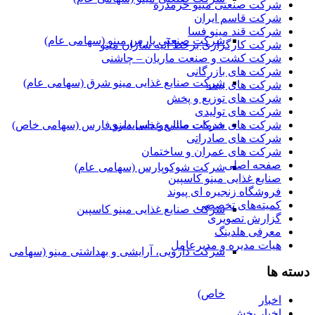
شرکت صنعتی مینو خرمدره
شرکت قاسم ایران
شرکت قند مینو فسا
شرکت صنعتی پارس مینو (سهامی عام)
شرکت کارگزاری برخط آتیه سازان مینو
شرکت کشت و صنعت ماریان – چاشنی
شرکت های بازرگانی
شرکت صنایع غذایی مینو شرق (سهامی عام)
شرکت های بیمه
شرکت های توزیع و پخش
شرکت های تولیدی
شرکت های خدمات مالی و حسابداری
شرکت صنایع غذایی مینو فارس (سهامی خاص)
شرکت های صادراتی
شرکت های عمران و ساختمان
صفحه اصلی
شرکت شوکوپارس (سهامی عام)
صنایع غذایی مینو کاسپین
فروشگاه زنجیره ای پیوند
کمیته‌های تخصصی
شرکت صنایع غذایی مینو کاسپین
گزارش تصویری
معرفی هلدینگ
هیات مدیره و مدیرعامل
شرکت دارویی، آرایشی و بهداشتی مینو (سهامی
دسته ها
خاص)
اخبار
اخبار پخش