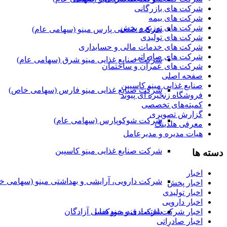
شرکت های بازرگانی
شرکت های بیمه
شرکت های توزیع و پخش
شرکت صنعتی پارس مینو (سهامی عام)
شرکت های تولیدی
شرکت های خدمات مالی و حسابداری
شرکت های صادراتی
شرکت صنایع غذایی مینو شرق (سهامی عام)
شرکت های عمران و ساختمان
صفحه اصلی
صنایع غذایی مینو کاسپین
شرکت صنایع غذایی مینو فارس (سهامی خاص)
فروشگاه زنجیره ای پیوند
کمیته‌های تخصصی
گزارش تصویری
شرکت شوکوپارس (سهامی عام)
معرفی هلدینگ
هیات مدیره و مدیرعامل
شرکت صنایع غذایی مینو کاسپین
دسته ها
اخبار
شرکت دارویی، آرایشی و بهداشتی مینو (سهامی خ
اخبار پخش
اخبار تولیدی
اخبار دارویی
شرکت قند مینو فسا
اخبار شرکت اقتصادی و خودکفایی آزادگان
اخبار صادراتی