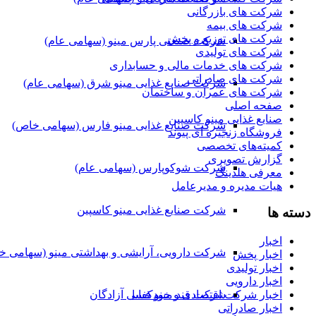
شرکت های بازرگانی
شرکت های بیمه
شرکت های توزیع و پخش
شرکت صنعتی پارس مینو (سهامی عام)
شرکت های تولیدی
شرکت های خدمات مالی و حسابداری
شرکت های صادراتی
شرکت صنایع غذایی مینو شرق (سهامی عام)
شرکت های عمران و ساختمان
صفحه اصلی
صنایع غذایی مینو کاسپین
شرکت صنایع غذایی مینو فارس (سهامی خاص)
فروشگاه زنجیره ای پیوند
کمیته‌های تخصصی
گزارش تصویری
شرکت شوکوپارس (سهامی عام)
معرفی هلدینگ
هیات مدیره و مدیرعامل
شرکت صنایع غذایی مینو کاسپین
دسته ها
اخبار
شرکت دارویی، آرایشی و بهداشتی مینو (سهامی خ
اخبار پخش
اخبار تولیدی
اخبار دارویی
شرکت قند مینو فسا
اخبار شرکت اقتصادی و خودکفایی آزادگان
اخبار صادراتی