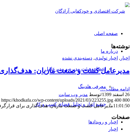
صفحه اصلی
نوشته‌ها
درباره ما
اخبار
,
اخبار تولیدی
,
دسته‌بندی نشده
اعضای هیئت مدیره و مدیرعامل
مدیرعامل کشت و صنعت ماریان: هدف‌گذاری ب
معرفی هلدینگ
ادامه مطلب …
26 اسفند 1399
/
توسط
مدیر وب سایت
https://khodkafa.co/wp-content/uploads/2021/03/223255.jpg
400
800
چشم انداز و تحلیل فضای کسب و کار
11:01:50
مدیرعامل کشت و صنعت ماریان: هدف‌گذاری برای قرارگرف
صفحات
اخبار و رویدادها
اخبار