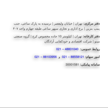
دفتر مرکزی:
تهران | خیابان ولیعصر | نرسیده به پارک ساعی، جنب
پمپ بنزین | برج اداری و تجاری سپهر ساعی طبقه چهارم واحد ۴۰۷
دفتر کارخانه:
تهران | کیلومتر 10 جاده مخصوص کرج | گروه صنعتی
مینو | شرکت اقتصادی و خودکفایی آزادگان
روابط عمومی:
48831040 – 021
امور سهام:
88558121 – 021
و
88103956 – 021
سامانه پیامکی:
30001581