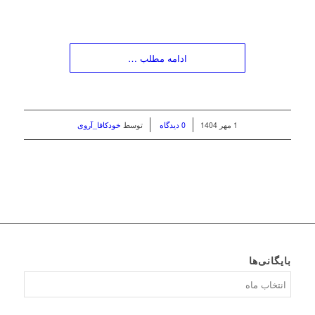
ادامه مطلب …
/
/
1 مهر 1404
0 دیدگاه
توسط
خودکافا_آر‌وی
بایگانی‌ها
بایگانی‌ها