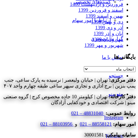
کمیته‌های تخصصی
فروردین و اردیبهشت 1400
اسفند و فروردین 1399
بهمن و اسفند 1399
ارتباط با امور سهام
دی و بهمن 1399
آذر و دی 1399
آبان و آذر 1399
گزارش تصویری
مهر و آبان 1399
شهریور و مهر 1399
بایگانی‌ها
تماس با ما
بایگانی‌ها
جستجو
دفتر مرکزی:
تهران | خیابان ولیعصر | نرسیده به پارک ساعی، جنب
پمپ بنزین | برج اداری و تجاری سپهر ساعی طبقه چهارم واحد ۴۰۷
منو
منو
دفتر کارخانه:
تهران | کیلومتر 10 جاده مخصوص کرج | گروه صنعتی
مینو | شرکت اقتصادی و خودکفایی آزادگان
روابط عمومی:
48831040 – 021
Instagram
امور سهام:
88558121 – 021
و
88103956 – 021
سامانه پیامکی:
30001581
Telegram