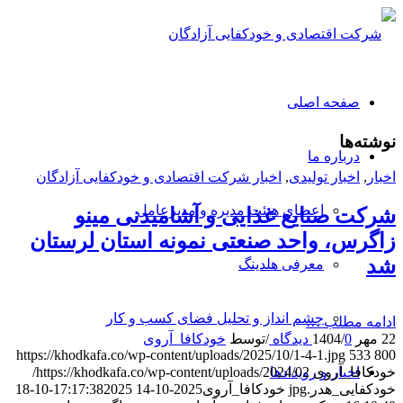
صفحه اصلی
نوشته‌ها
درباره ما
اخبار
,
اخبار تولیدی
,
اخبار شرکت اقتصادی و خودکفایی آزادگان
اعضای هیئت مدیره و مدیرعامل
شرکت صنایع غذایی و آشامیدنی مینو
زاگرس، واحد صنعتی نمونه استان لرستان
شد
معرفی هلدینگ
چشم انداز و تحلیل فضای کسب و کار
ادامه مطلب …
22 مهر 1404
0 دیدگاه
/
/
توسط
خودکافا_آر‌وی
https://khodkafa.co/wp-content/uploads/2025/10/1-4-1.jpg
533
800
اخبار و رویدادها
خودکافا_آر‌وی
https://khodkafa.co/wp-content/uploads/2024/02/
خودکفایی_هدر.jpg
خودکافا_آر‌وی
2025-10-14 17:17:38
2025-10-18