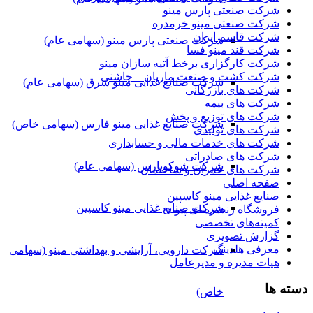
شرکت صنعتی پارس مینو
شرکت صنعتی مینو خرمدره
شرکت قاسم ایران
شرکت صنعتی پارس مینو (سهامی عام)
شرکت قند مینو فسا
شرکت کارگزاری برخط آتیه سازان مینو
شرکت کشت و صنعت ماریان – چاشنی
شرکت صنایع غذایی مینو شرق (سهامی عام)
شرکت های بازرگانی
شرکت های بیمه
شرکت های توزیع و پخش
شرکت صنایع غذایی مینو فارس (سهامی خاص)
شرکت های تولیدی
شرکت های خدمات مالی و حسابداری
شرکت های صادراتی
شرکت شوکوپارس (سهامی عام)
شرکت های عمران و ساختمان
صفحه اصلی
صنایع غذایی مینو کاسپین
شرکت صنایع غذایی مینو کاسپین
فروشگاه زنجیره ای پیوند
کمیته‌های تخصصی
گزارش تصویری
معرفی هلدینگ
شرکت دارویی، آرایشی و بهداشتی مینو (سهامی
هیات مدیره و مدیرعامل
دسته ها
خاص)