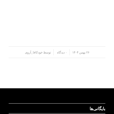
/
/
۲۶ بهمن ۱۴۰۴
۰ دیدگاه
توسط
خودکافا_آر‌وی
بایگانی‌ها