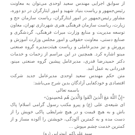
از سوابق اجرایی مهندس سعید اوحدی می‌توان به معاونت
رئیس‌جمهور و ریاست بنیاد شهید و امور ایثارگران در دو دوره،
مشاور رئیس‌جمهور در امور ایثارگران، ریاست سازمان حج و
زیارت، ریاست سازمان فرهنگی هنری شهرداری تهران، معاون
توسعه مدیریت و منابع وزارت میراث فرهنگی، گردشگری و
صنایع دستی، معاونت حقوقی و امور مجلس وزارت آموزش و
پرورش و نیز مدیرعاملی و ریاست هیئت‌مدیره گروه صنعتی
مینو اشاره کرد. همچنین در این مراسم از زحمات و خدمات
دکتر حمیدرضا قدری، مدیرعامل پیشین گروه صنعتی مینو،
قدردانی به عمل آمد.
متن حکم مهندس سعید اوحدی مدیرعامل جدید شرکت
اقتصادی و خودکفایی آزادگان بدین شرح می‌باشد:
باسمه تعالی
«إِنَّ اللَّهَ مَعَ الَّذينَ اتَّقَوا وَالَّذينَ هُم مُحسِنونَ»
ای شیعه‌ی علی (ع) و پیرو مکتب رسول گرامی اسلام! پاک
باش و به هیچ قیمت و در هیچ شرایطی پاکی خویش را از
دست مده و به کمترین آلودگی، خویشتن را آلوده مساز و از
کمترین خدمت چشم مپوش …
سید علی‌اکبر ابوترابی (ره)