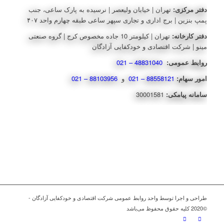
دفتر مرکزی:
تهران | خیابان ولیعصر | نرسیده به پارک ساعی، جنب
پمپ بنزین | برج اداری و تجاری سپهر ساعی طبقه چهارم واحد ۴۰۷
دفتر کارخانه:
تهران | کیلومتر 10 جاده مخصوص کرج | گروه صنعتی
مینو | شرکت اقتصادی و خودکفایی آزادگان
روابط عمومی:
48831040 – 021
امور سهام:
88558121 – 021
و
88103956 – 021
سامانه پیامکی:
30001581
طراحی و اجرا توسط واحد روابط عمومی شرکت اقتصادی و خودکفایی آزادگان -
©2020 کلیه حقوق محفوظ می‌باشد