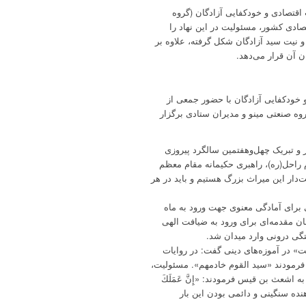
قتصادی و خودکفایی آزادگان (گروه
قتصادی کشور، مسئولیت در این نهاد را
 نیت سید آزادگان شکل گرفته، علاوه بر
ن آن قرار می‌دهد.
خودکفایی آزادگان با حضور جمعی از
ه صنعتی مینو و مدیران ستادی برگزار
و تبریک چهل‌وهفتمین سالگرد پیروزی
 راحل(ره)، راهبری حکیمانه مقام معظم
دار این میراث بزرگ هستیم و باید در هر
ی برای آمادگی معنوی جهت ورود به ماه
ان مقدمه‌ای برای ورود به ضیافت الهی
تگی درونی وارد میدان شد.
ت» در آموزه‌های دینی گفت: در روایات
 فرمودند «سید القوم خادمهم». مسئولیت،
شعث بن قیس فرمودند: «إِنَّ عَمَلَكَ
ٌ» نشان‌دهنده سنگینی و دائمی بودن این بار