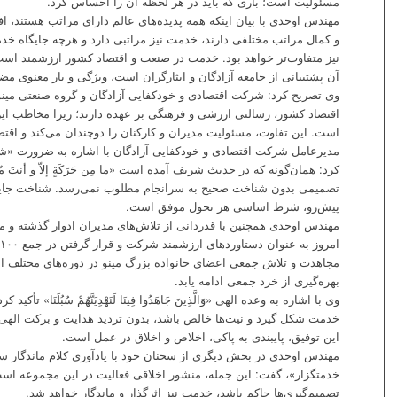
مسئولیت است؛ باری که باید در هر لحظه آن را احساس کرد.
مهندس اوحدی با بیان اینکه همه پدیده‌های عالم دارای مراتب هستند، اف
و کمال مراتب مختلفی دارند، خدمت نیز مراتبی دارد و هرچه جایگاه خ
نیز متفاوت‌تر خواهد بود. خدمت در صنعت و اقتصاد کشور ارزشمند اس
آن پشتیبانی از جامعه آزادگان و ایثارگران است، ویژگی و بار معنوی مض
وی تصریح کرد: شرکت اقتصادی و خودکفایی آزادگان و گروه صنعتی مینو
است. این تفاوت، مسئولیت مدیران و کارکنان را دوچندان می‌کند و اقتض
مدیرعامل شرکت اقتصادی و خودکفایی آزادگان با اشاره به ضرورت «ش
کرد: همان‌گونه که در حدیث شریف آمده است «ما مِن حَرَكَةٍ إلاّ و أنتَ مُح
تصمیمی بدون شناخت صحیح به سرانجام مطلوب نمی‌رسد. شناخت جایگا
پیش‌رو، شرط اساسی هر تحول موفق است.
مهندس اوحدی همچنین با قدردانی از تلاش‌های مدیران ادوار گذشته و 
ا
مجاهدت و تلاش جمعی اعضای خانواده بزرگ مینو در دوره‌های مختلف اس
بهره‌گیری از خرد جمعی ادامه یابد.
وی با اشاره به وعده الهی «وَالَّذِينَ جَاهَدُوا فِينَا لَنَهْدِيَنَّهُمْ سُبُلَنَا» 
خدمت شکل گیرد و نیت‌ها خالص باشد، بدون تردید هدایت و برکت اله
این توفیق، پایبندی به پاکی، اخلاص و اخلاق در عمل است.
مهندس اوحدی در بخش دیگری از سخنان خود با یادآوری کلام ماندگار سی
خدمتگزار»، گفت: این جمله، منشور اخلاقی فعالیت در این مجموعه است.
تصمیم‌گیری‌ها حاکم باشد، خدمت نیز اثرگذار و ماندگار خواهد شد.