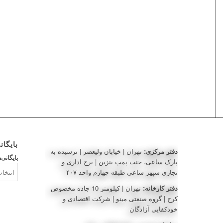
بایگان
دفتر مرکزی:
تهران | خیابان ولیعصر | نرسیده به
بایگانی‌ه
پارک ساعی، جنب پمپ بنزین | برج اداری و
تجاری سپهر ساعی طبقه چهارم واحد ۴۰۷
دفتر کارخانه:
تهران | کیلومتر 10 جاده مخصوص
کرج | گروه صنعتی مینو | شرکت اقتصادی و
خودکفایی آزادگان