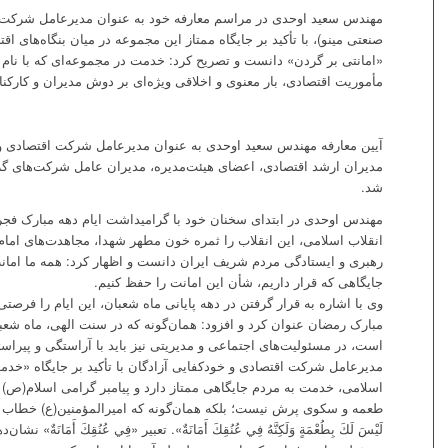
مهندس سعید اوحدی در مراسم معارفه خود به عنوان مدیرعامل شرکت ا
صنعتی مینو)، با تأکید بر جایگاه ممتاز این مجموعه در میان بنگاه‌های ا
«امانتی بر گردن» دانست و تصریح کرد: خدمت در مجموعه‌ای که با نام و
مأموریت اقتصادی، بار معنوی و اخلاقی ویژه‌ای بر دوش مدیران و کارکنا
آیین معارفه مهندس سعید اوحدی به عنوان مدیرعامل شرکت اقتصادی و 
مدیران ارشد اقتصادی، اعضای هیئت‌مدیره، مدیران عامل شرکت‌های گرو
شد.
مهندس اوحدی در ابتدای سخنان خود با گرامیداشت ایام دهه مبارک فجر 
انقلاب اسلامی، این انقلاب را ثمره خون مطهر شهدا، مجاهدت‌های امام
رهبری و ایستادگی مردم شریف ایران دانست و اظهار کرد: همه ما امانت‌
جایگاهی که قرار داریم، شأن این امانت را حفظ کنیم.
وی با اشاره به قرار گرفتن در دهه پایانی ماه شعبان، این ایام را فرصت
مبارک رمضان عنوان کرد و افزود: همان‌گونه که در سنت الهی، ماه شعب
است، در مسئولیت‌های اجتماعی و مدیریتی نیز باید با آراستگی و پیراس
مدیرعامل شرکت اقتصادی و خودکفایی آزادگان با تأکید بر جایگاه «خدم
اسلامی، خدمت به مردم جایگاهی ممتاز دارد و پیامبر گرامی اسلام(ص)
طعمه و سکوی پرش نیست؛ بلکه همان‌گونه که امیرالمؤمنین(ع) خطاب به ا
لَيْسَ لَكَ بِطُعْمَةٍ وَلَكِنَّهُ فِي عُنُقِكَ أَمَانَةٌ». تعبیر «فِي عُنُقِكَ أَمَانَة