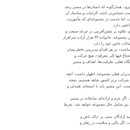
زود: همان‌گونه که انسان‌ها در مسیر رشد
دمت حساس‌تر باشد، الزامات و مناسک آن
ت، اما خدمت در مجموعه‌ای که مأموریت
اعفی دارد.
، علاوه بر نقش‌آفرینی در چرخه صنعت و
اقتصاد کشور، رسالتی ارزشی و فرهنگی بر عهده دارند؛ زیرا مخاطب این مجموعه، خانواده ۴۳ هزار آزاده سرافراز
ائات خاص خود را دارد.
ناخت» در هر اقدام مدیریتی خاطرنشان
تاجٌ فيها إلى مَعرِفَةٍ»، هیچ حرکت و
ه فعلی، ظرفیت‌ها، اهداف و مسیر
مدیران فعلی مجموعه، اظهار داشت: آنچه
مروز به عنوان دستاوردهای ارزشمند شرکت و قرار گرفتن در جمع ۱۰۰ شرکت برتر کشور شاهد هستیم، نتیجه
ت. این مسیر باید با انسجام، همدلی و
تأکید کرد: اگر عزم و اراده‌ای صادقانه در مسیر
ی نیز شامل حال مجموعه خواهد شد. شرط
د آزادگان مبنی بر «پاک باش و
 اگر پاکی و سلامت در رفتار و