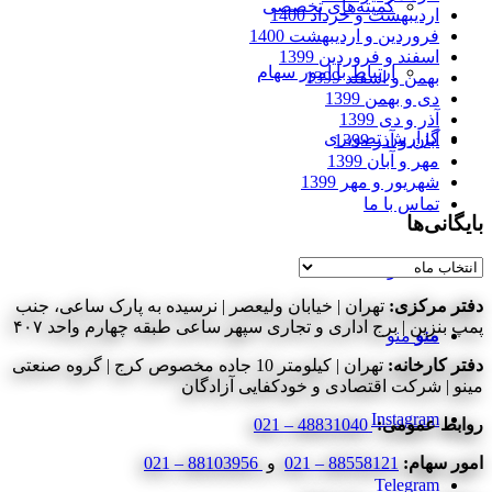
کمیته‌های تخصصی
اردیبهشت و خرداد 1400
فروردین و اردیبهشت 1400
اسفند و فروردین 1399
ارتباط با امور سهام
بهمن و اسفند 1399
دی و بهمن 1399
آذر و دی 1399
گزارش تصویری
آبان و آذر 1399
مهر و آبان 1399
شهریور و مهر 1399
تماس با ما
بایگانی‌ها
بایگانی‌ها
جستجو
دفتر مرکزی:
تهران | خیابان ولیعصر | نرسیده به پارک ساعی، جنب
پمپ بنزین | برج اداری و تجاری سپهر ساعی طبقه چهارم واحد ۴۰۷
منو
منو
دفتر کارخانه:
تهران | کیلومتر 10 جاده مخصوص کرج | گروه صنعتی
مینو | شرکت اقتصادی و خودکفایی آزادگان
Instagram
روابط عمومی:
48831040 – 021
امور سهام:
88558121 – 021
و
88103956 – 021
Telegram