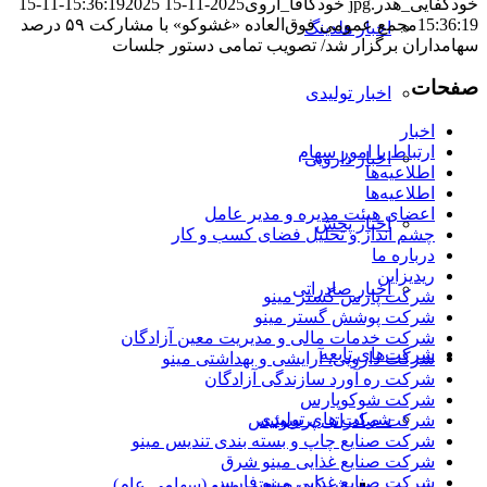
خودکفایی_هدر.jpg
خودکافا_آر‌وی
2025-11-15 15:36:19
2025-11-15
15:36:19
مجمع عمومی فوق‌العاده «غشوکو» با مشارکت ۵۹ درصد
اخبار هلدینگ
سهامداران برگزار شد/ تصویب تمامی دستور جلسات
صفحات
اخبار تولیدی
اخبار
ارتباط با امور سهام
اخبار دارویی
اطلاعیه‌ها
اطلاعیه‌ها
اعضای هیئت مدیره و مدیر عامل
اخبار پخش
چشم انداز و تحلیل فضای کسب و کار
درباره ما
ریدیزاین
اخبار صادراتی
شرکت پارس گستر مینو
شرکت پوشش گستر مینو
شرکت خدمات مالی و مدیریت معین آزادگان
شرکت‌های تابعه
شرکت دارویی، آرایشی و بهداشتی مینو
شرکت ره آورد سازندگی آزادگان
شرکت شوکوپارس
شرکت های تولیدی
شرکت صادراتی پرسوئیس
شرکت صنایع چاپ و بسته بندی تندیس مینو
شرکت صنایع غذایی مینو شرق
شرکت صنایع غذایی مینو فارس
شرکت صنعتی مینو (سهامی عام)