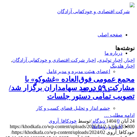
صفحه اصلی
نوشته‌ها
درباره ما
اخبار
,
اخبار تولیدی
,
اخبار شرکت اقتصادی و خودکفایی آزادگان
,
اخبار هلدینگ
اعضای هیئت مدیره و مدیرعامل
مجمع عمومی فوق‌العاده «غشوکو» با
مشارکت ۵۹ درصد سهامداران برگزار شد/
معرفی هلدینگ
تصویب تمامی دستور جلسات
چشم انداز و تحلیل فضای کسب و کار
ادامه مطلب …
24 آبان 1404
0 دیدگاه
/
/
توسط
خودکافا_آر‌وی
اخبار و رویدادها
https://khodkafa.co/wp-content/uploads/2025/11/2-1.jpg
533
800
خودکافا_آر‌وی
https://khodkafa.co/wp-content/uploads/2024/02/