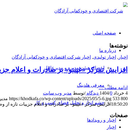
صفحه اصلی
نوشته‌ها
درباره ما
اخبار
,
اخبار تولیدی
,
اخبار شرکت اقتصادی و خودکفایی آزادگان
اعضای هیئت مدیره و مدیرعامل
افزایش تمرکز «غپینو» بر صادرات و اعلام جزی
معرفی هلدینگ
ادامه مطلب …
4 خرداد 1404
0 دیدگاه
/
/
توسط
مدیر وب سایت
800
533
https://khodkafa.co/wp-content/uploads/2025/05/5-6.jpg
مدیر
چشم انداز و تحلیل فضای کسب و کار
18:50:20
افزایش تمرکز «غپینو» بر صادرات و اعلام جزییات تازه از وض
صفحات
اخبار و رویدادها
اخبار