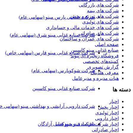
شرکت های بازرگانی
شرکت های بیمه
شرکت های توزیع و پخش
شرکت صنعتی پارس مینو (سهامی عام)
شرکت های تولیدی
شرکت های خدمات مالی و حسابداری
شرکت های صادراتی
شرکت صنایع غذایی مینو شرق (سهامی عام)
شرکت های عمران و ساختمان
صفحه اصلی
صنایع غذایی مینو کاسپین
شرکت صنایع غذایی مینو فارس (سهامی خاص)
فروشگاه زنجیره ای پیوند
کمیته‌های تخصصی
گزارش تصویری
شرکت شوکوپارس (سهامی عام)
معرفی هلدینگ
هیات مدیره و مدیرعامل
شرکت صنایع غذایی مینو کاسپین
دسته ها
اخبار
شرکت دارویی، آرایشی و بهداشتی مینو (سهامی خ
اخبار پخش
اخبار تولیدی
اخبار دارویی
شرکت قند مینو فسا
اخبار شرکت اقتصادی و خودکفایی آزادگان
اخبار صادراتی