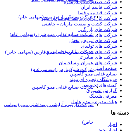
شرکت صنعتی مینو خرمدره
شرکت قاسم ایران
شرکت قند مینو فسا
شرکت صنعتی پارس مینو (سهامی عام)
شرکت کارگزاری برخط آتیه سازان مینو
شرکت کشت و صنعت ماریان – چاشنی
شرکت های بازرگانی
شرکت صنایع غذایی مینو شرق (سهامی عام)
شرکت های بیمه
شرکت های توزیع و پخش
شرکت های تولیدی
شرکت های خدمات مالی و حسابداری
شرکت صنایع غذایی مینو فارس (سهامی خاص)
شرکت های صادراتی
شرکت های عمران و ساختمان
صفحه اصلی
شرکت شوکوپارس (سهامی عام)
صنایع غذایی مینو کاسپین
فروشگاه زنجیره ای پیوند
کمیته‌های تخصصی
شرکت صنایع غذایی مینو کاسپین
گزارش تصویری
معرفی هلدینگ
هیات مدیره و مدیرعامل
شرکت دارویی، آرایشی و بهداشتی مینو (سهامی
دسته ها
خاص)
اخبار
اخبار پخش