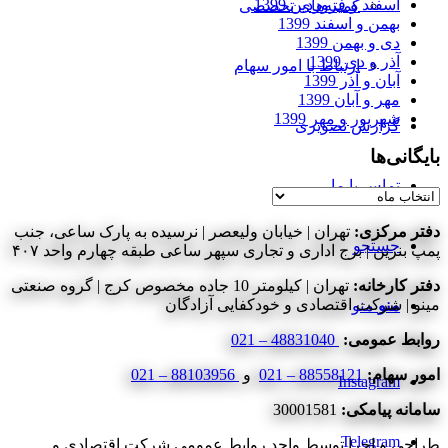
اسفند و فروردین 1399
کمیته‌های تخصصی
بهمن و اسفند 1399
دی و بهمن 1399
آذر و دی 1399
ارتباط با امور سهام
آبان و آذر 1399
مهر و آبان 1399
شهریور و مهر 1399
گزارش تصویری
بایگانی‌ها
تماس با ما
بایگانی‌ها
دفتر مرکزی:
تهران | خیابان ولیعصر | نرسیده به پارک ساعی، جنب
جستجو
پمپ بنزین | برج اداری و تجاری سپهر ساعی طبقه چهارم واحد ۴۰۷
دفتر کارخانه:
تهران | کیلومتر 10 جاده مخصوص کرج | گروه صنعتی
مینو | شرکت اقتصادی و خودکفایی آزادگان
منو
منو
روابط عمومی:
48831040 – 021
امور سهام:
88558121 – 021
و
88103956 – 021
Instagram
سامانه پیامکی:
30001581
Telegram
طراحی و اجرا توسط واحد روابط عمومی شرکت اقتصادی و