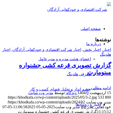
صفحه اصلی
نوشته‌ها
درباره ما
اخبار
,
اخبار پخش
,
اخبار شرکت اقتصادی و خودکفایی آزادگان
,
اخبار
هلدینگ
اعضای هیئت مدیره و مدیرعامل
گزارش تصویری قرعه کشی جشنواره
مینومارت
معرفی هلدینگ
ادامه مطلب …
چشم انداز و تحلیل فضای کسب و کار
15 اردیبهشت 1404
0 دیدگاه
/
/
توسط
مدیر وب سایت
https://khodkafa.co/wp-content/uploads/2025/05/3-2.jpg
533
800
مدیر وب سایت
https://khodkafa.co/wp-content/uploads/2024/02/
اخبار و رویدادها
خودکفایی_هدر.jpg
مدیر وب سایت
2025-05-05 11:06:58
2025-05-07
11:15:12
گزارش تصویری قرعه کشی جشنواره مینومارت