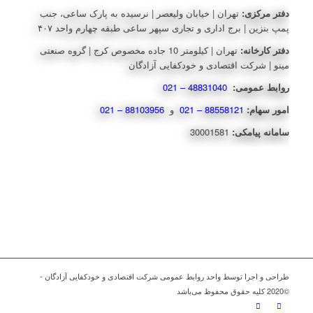
دفتر مرکزی:
تهران | خیابان ولیعصر | نرسیده به پارک ساعی، جنب
پمپ بنزین | برج اداری و تجاری سپهر ساعی طبقه چهارم واحد ۴۰۷
دفتر کارخانه:
تهران | کیلومتر 10 جاده مخصوص کرج | گروه صنعتی
مینو | شرکت اقتصادی و خودکفایی آزادگان
روابط عمومی:
48831040 – 021
امور سهام:
88558121 – 021
و
88103956 – 021
سامانه پیامکی:
30001581
طراحی و اجرا توسط واحد روابط عمومی شرکت اقتصادی و خودکفایی آزادگان -
©2020 کلیه حقوق محفوظ می‌باشد