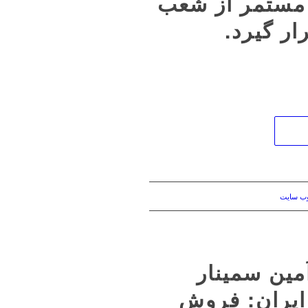
 مستمر از شعب
ار گیرد.
وب سایت
 عباسیانفر در 32 اُمین سمینار
ایران: فروش