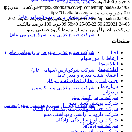
3 خرداد 1400
/
توسط
مدیر وب سایت
https://khodkafa.co/wp-content/uploads/2024/02/خودکفایی_هدر.jpg
0
0
مدیر وب سایت
https://khodkafa.co/wp-
شرکت صنعتی پارس مینو (سهامی عام)
content/uploads/2024/02/خودکفایی_هدر.jpg
مدیر وب سایت
2021-
05-24 22:50:23
2021-05-25 09:58:49
خرید 100 درصد مالکیت
شرکت رباط زاگرس لرستان توسط گروه صنعتی مینو
شرکت صنایع غذایی مینو شرق (سهامی عام)
صفحات
شرکت صنایع غذایی مینو فارس (سهامی خاص)
اخبار
ارتباط با امور سهام
اطلاعیه‌ها
اطلاعیه‌ها
شرکت شوکوپارس (سهامی عام)
اعضای هیئت مدیره و مدیر عامل
چشم انداز و تحلیل فضای کسب و کار
درباره ما
شرکت صنایع غذایی مینو کاسپین
ریدیزاین
شرکت پارس گستر مینو
شرکت پوشش گستر مینو
شرکت دارویی، آرایشی و بهداشتی مینو (سهامی
شرکت خدمات مالی و مدیریت معین آزادگان
شرکت دارویی، آرایشی و بهداشتی مینو
شرکت ره آورد سازندگی آزادگان
خاص)
شرکت شوکوپارس
شرکت صادراتی پرسوئیس