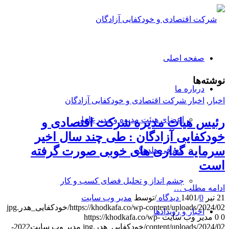
صفحه اصلی
نوشته‌ها
درباره ما
اخبار
,
اخبار شرکت اقتصادی و خودکفایی آزادگان
اعضای هیئت مدیره و مدیرعامل
رئیس هیات مدیره شرکت اقتصادی و
خودکفایی آزادگان : طی چند سال اخیر
سرمایه گذاری های خوبی صورت گرفته
معرفی هلدینگ
است
چشم انداز و تحلیل فضای کسب و کار
ادامه مطلب …
21 تیر 1401
0 دیدگاه
/
/
توسط
مدیر وب سایت
https://khodkafa.co/wp-content/uploads/2024/02/خودکفایی_هدر.jpg
اخبار و رویدادها
0
0
مدیر وب سایت
https://khodkafa.co/wp-
content/uploads/2024/02/خودکفایی_هدر.jpg
مدیر وب سایت
2022-