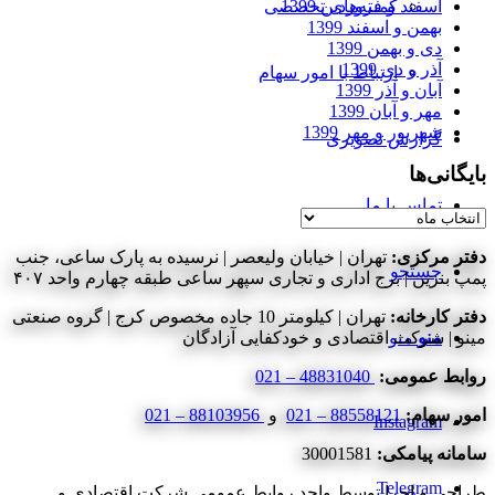
اسفند و فروردین 1399
کمیته‌های تخصصی
بهمن و اسفند 1399
دی و بهمن 1399
آذر و دی 1399
ارتباط با امور سهام
آبان و آذر 1399
مهر و آبان 1399
شهریور و مهر 1399
گزارش تصویری
بایگانی‌ها
تماس با ما
بایگانی‌ها
دفتر مرکزی:
تهران | خیابان ولیعصر | نرسیده به پارک ساعی، جنب
جستجو
پمپ بنزین | برج اداری و تجاری سپهر ساعی طبقه چهارم واحد ۴۰۷
دفتر کارخانه:
تهران | کیلومتر 10 جاده مخصوص کرج | گروه صنعتی
منو
منو
مینو | شرکت اقتصادی و خودکفایی آزادگان
روابط عمومی:
48831040 – 021
امور سهام:
88558121 – 021
و
88103956 – 021
Instagram
سامانه پیامکی:
30001581
Telegram
طراحی و اجرا توسط واحد روابط عمومی شرکت اقتصادی و