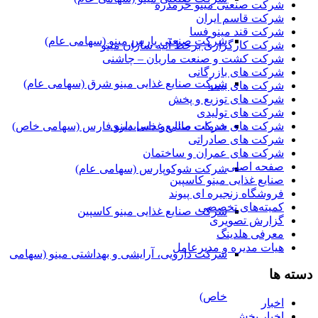
شرکت صنعتی مینو خرمدره
شرکت قاسم ایران
شرکت قند مینو فسا
شرکت صنعتی پارس مینو (سهامی عام)
شرکت کارگزاری برخط آتیه سازان مینو
شرکت کشت و صنعت ماریان – چاشنی
شرکت های بازرگانی
شرکت صنایع غذایی مینو شرق (سهامی عام)
شرکت های بیمه
شرکت های توزیع و پخش
شرکت های تولیدی
شرکت های خدمات مالی و حسابداری
شرکت صنایع غذایی مینو فارس (سهامی خاص)
شرکت های صادراتی
شرکت های عمران و ساختمان
صفحه اصلی
شرکت شوکوپارس (سهامی عام)
صنایع غذایی مینو کاسپین
فروشگاه زنجیره ای پیوند
کمیته‌های تخصصی
شرکت صنایع غذایی مینو کاسپین
گزارش تصویری
معرفی هلدینگ
هیات مدیره و مدیرعامل
شرکت دارویی، آرایشی و بهداشتی مینو (سهامی
دسته ها
خاص)
اخبار
اخبار پخش