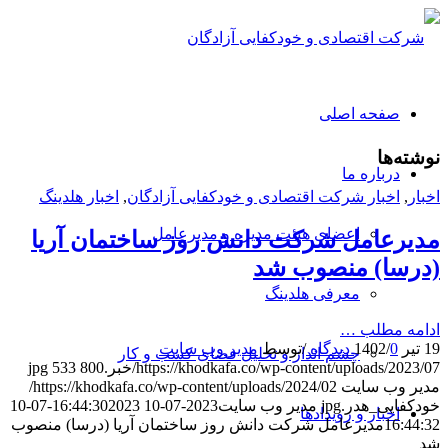
صفحه اصلی
نوشته‌ها
درباره ما
اخبار
,
اخبار شرکت اقتصادی و خودکفایی آزادگان
,
اخبار هلدینگ
اعضای هیئت مدیره و مدیرعامل
مدیرعامل شرکت دانش روز ساختمان آریا
(درسا) منصوب شد
معرفی هلدینگ
ادامه مطلب …
19 تیر 1402
0 دیدگاه
/
/
توسط
مدیر وب سایت
چشم انداز و تحلیل فضای کسب و کار
https://khodkafa.co/wp-content/uploads/2023/07/خبر.jpg
800
533
مدیر وب سایت
https://khodkafa.co/wp-content/uploads/2024/02/
خودکفایی_هدر.jpg
مدیر وب سایت
2023-07-10 16:44:30
2023-07-10
اخبار و رویدادها
16:44:32
مدیرعامل شرکت دانش روز ساختمان آریا (درسا) منصوب
شد