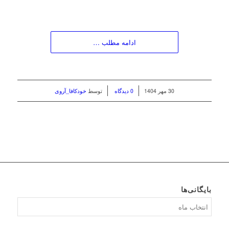
ادامه مطلب …
/
/
30 مهر 1404
0 دیدگاه
توسط
خودکافا_آر‌وی
بایگانی‌ها
بایگانی‌ها