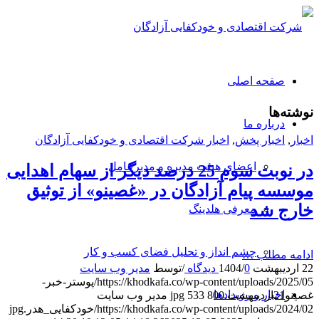
صفحه اصلی
نوشته‌ها
درباره ما
اخبار
,
اخبار پخش
,
اخبار شرکت اقتصادی و خودکفایی آزادگان
اعضای هیئت مدیره و مدیرعامل
در نوبت سوم 25 درصد دیگر از سهام اهدایی
موسسه پیام آزادگان در «غصینو» از توثیق
خارج شد
معرفی هلدینگ
چشم انداز و تحلیل فضای کسب و کار
ادامه مطلب …
22 اردیبهشت 1404
0 دیدگاه
/
/
توسط
مدیر وب سایت
https://khodkafa.co/wp-content/uploads/2025/05/پوستر-خبر-
اخبار و رویدادها
غصینو21اردیبهشت.jpg
800
533
مدیر وب سایت
https://khodkafa.co/wp-content/uploads/2024/02/خودکفایی_هدر.jpg