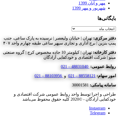
مهر و آبان 1399
شهریور و مهر 1399
بایگانی‌ها
بایگانی‌ها
دفتر مرکزی:
تهران | خیابان ولیعصر | نرسیده به پارک ساعی، جنب
پمپ بنزین | برج اداری و تجاری سپهر ساعی طبقه چهارم واحد ۴۰۷
دفتر کارخانه:
تهران | کیلومتر 10 جاده مخصوص کرج | گروه صنعتی
مینو | شرکت اقتصادی و خودکفایی آزادگان
روابط عمومی:
48831040 – 021
امور سهام:
88558121 – 021
و
88103956 – 021
سامانه پیامکی:
30001581
طراحی و اجرا توسط واحد روابط عمومی شرکت اقتصادی و
خودکفایی آزادگان - ©2020 کلیه حقوق محفوظ می‌باشد
Instagram
Telegram