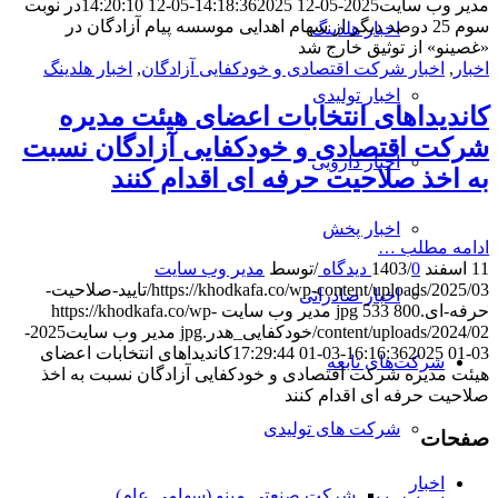
مدیر وب سایت
2025-05-12 14:18:36
2025-05-12 14:20:10
در نوبت
سوم 25 درصد دیگر از سهام اهدایی موسسه پیام آزادگان در
اخبار هلدینگ
«غصینو» از توثیق خارج شد
اخبار
,
اخبار شرکت اقتصادی و خودکفایی آزادگان
,
اخبار هلدینگ
اخبار تولیدی
کاندیداهای انتخابات اعضای هیئت مدیره
شرکت اقتصادی و خودکفایی آزادگان نسبت
اخبار دارویی
به اخذ صلاحیت حرفه ای اقدام کنند
اخبار پخش
ادامه مطلب …
11 اسفند 1403
0 دیدگاه
/
/
توسط
مدیر وب سایت
https://khodkafa.co/wp-content/uploads/2025/03/تایید-صلاحیت-
اخبار صادراتی
حرفه-ای.jpg
800
533
مدیر وب سایت
https://khodkafa.co/wp-
content/uploads/2024/02/خودکفایی_هدر.jpg
مدیر وب سایت
2025-
03-01 16:16:36
2025-03-01 17:29:44
کاندیداهای انتخابات اعضای
شرکت‌های تابعه
هیئت مدیره شرکت اقتصادی و خودکفایی آزادگان نسبت به اخذ
صلاحیت حرفه ای اقدام کنند
شرکت های تولیدی
صفحات
اخبار
شرکت صنعتی مینو (سهامی عام)