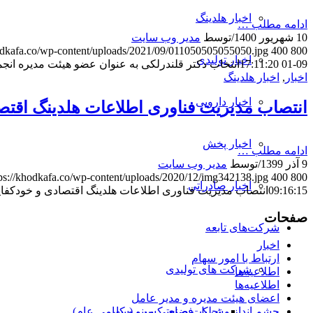
اخبار هلدینگ
ادامه مطلب …
10 شهریور 1400
/
توسط
مدیر وب سایت
hodkafa.co/wp-content/uploads/2021/09/011050505055050.jpg
400
800
اخبار تولیدی
09-01 17:11:20
انتخاب دکتر قلندرلکی به عنوان عضو هیئت مدیره انج
اخبار
,
اخبار هلدینگ
اخبار دارویی
انتصاب مدیریت فناوری اطلاعات هلدینگ اقتصا
اخبار پخش
ادامه مطلب …
9 آذر 1399
/
توسط
مدیر وب سایت
tps://khodkafa.co/wp-content/uploads/2020/12/img342138.jpg
400
800
اخبار صادراتی
09:16:15
انتصاب مدیریت فناوری اطلاعات هلدینگ اقتصادی و خودکفای
صفحات
شرکت‌های تابعه
اخبار
ارتباط با امور سهام
شرکت های تولیدی
اطلاعیه‌ها
اطلاعیه‌ها
اعضای هیئت مدیره و مدیر عامل
شرکت صنعتی مینو (سهامی عام)
چشم انداز و تحلیل فضای کسب و کار