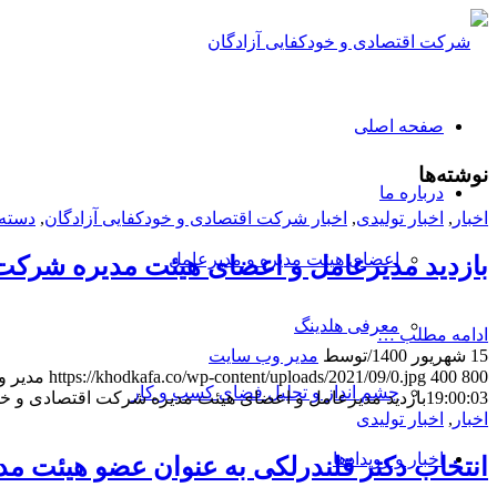
صفحه اصلی
نوشته‌ها
درباره ما
اخبار
,
اخبار تولیدی
,
اخبار شرکت اقتصادی و خودکفایی آزادگان
,
دسته‌
اعضای هیئت مدیره و مدیرعامل
بازدید مدیرعامل و اعضای هیئت مدیره شرکت ا
معرفی هلدینگ
ادامه مطلب …
15 شهریور 1400
/
توسط
مدیر وب سایت
800
400
https://khodkafa.co/wp-content/uploads/2021/09/0.jpg
مدیر 
چشم انداز و تحلیل فضای کسب و کار
19:00:03
بازدید مدیرعامل و اعضای هیئت مدیره شرکت اقتصادی و خود
اخبار
,
اخبار تولیدی
اخبار و رویدادها
انتخاب دکتر قلندرلکی به عنوان عضو هیئت مد