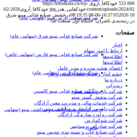
800
533
خودکافا_آر‌وی
https://khodkafa.co/wp-
content/uploads/2024/02/خودکفایی_هدر.jpg
خودکافا_آر‌وی
2026-02-
18 16:37:05
2026-06-08 08:19:35
درخشش صنایع غذایی مینو شرق
شرکت صنعتی پارس مینو (سهامی عام)
در رتبه‌بندی ناشران؛ جایگاه اول صنعت غذا
صفحات
شرکت صنایع غذایی مینو شرق (سهامی عام)
اخبار
ارتباط با امور سهام
شرکت صنایع غذایی مینو فارس (سهامی خاص)
اطلاعیه‌ها
اطلاعیه‌ها
اعضای هیئت مدیره و مدیر عامل
شرکت شوکوپارس (سهامی عام)
چشم انداز و تحلیل فضای کسب و کار
درباره ما
ریدیزاین
شرکت صنایع غذایی مینو کاسپین
شرکت پارس گستر مینو
شرکت پوشش گستر مینو
شرکت خدمات مالی و مدیریت معین آزادگان
شرکت دارویی، آرایشی و بهداشتی مینو
شرکت دارویی، آرایشی و بهداشتی مینو (سهامی
شرکت ره آورد سازندگی آزادگان
شرکت شوکوپارس
شرکت صادراتی پرسوئیس
خاص)
شرکت صنایع چاپ و بسته بندی تندیس مینو