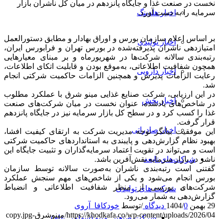
نخست در صنعت غذا و جایگاه پانزدهم در میان کل ناشران بازار
اخبار هلدینگ
سرمایه را به دست آورد.
بر اساس اعلام سازمان بورس و اوراق بهادار و مطابق دستورالعمل
اخبار تولیدی
امتیازدهی ناشران پذیرفته‌شده در بورس تهران و فرابورس ایران،
رتبه‌بندی سالانه شرکت‌ها در شهریورماه و بر مبنای معیارهایی
همچون شفافیت اطلاعاتی، به‌موقع بودن و قابلیت اتکای اطلاعات،
اخبار دارویی
رعایت الزامات پذیرش و همچنین الزامات حاکمیت شرکتی انجام
شد.
در این ارزیابی، شرکت صنایع غذایی مینو شرق با عملکرد مطلوب
اخبار پخش
در شاخص‌های یادشده، عنوان نخست در میان شرکت‌های صنعت
غذا را کسب کرد و در سطح کل بازار سرمایه نیز در جایگاه پانزدهم
قرار گرفت.
اخبار صادراتی
این موفقیت بیانگر توجه مدیریت شرکت به ارتقای کیفیت افشا،
بهبود نظام گزارش‌دهی و پایبندی به استانداردهای حاکمیت شرکتی
است و می‌تواند در تقویت اعتماد سرمایه‌گذاران و تثبیت جایگاه این
شرکت‌های تابعه
ناشر در بازار سرمایه نقش‌آفرین باشد.
گفتنی است رتبه‌بندی ناشران به‌صورت سالانه توسط سازمان
بورس انجام می‌شود و یکی از شاخص‌های مهم سنجش عملکرد
شرکت‌های بورسی از منظر شفافیت اطلاعاتی و انضباط
شرکت های تولیدی
گزارش‌دهی به شمار می‌رود.
29 بهمن 1404
0 دیدگاه
/
/
توسط
خودکافا_آر‌وی
https://khodkafa.co/wp-content/uploads/2026/04/مینوشرق-copy.jpg
شرکت صنعتی مینو (سهامی عام)