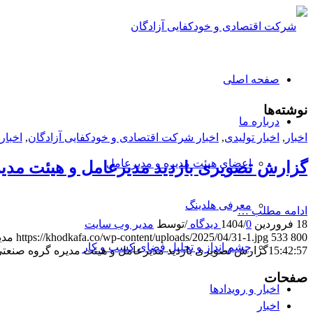
صفحه اصلی
نوشته‌ها
درباره ما
اخبار
,
اخبار تولیدی
,
اخبار شرکت اقتصادی و خودکفایی آزادگان
,
اخبار
اعضای هیئت مدیره و مدیرعامل
گزارش تصویری بازدید مدیرعامل و هیئت مدیر
معرفی هلدینگ
ادامه مطلب …
18 فروردین 1404
0 دیدگاه
/
/
توسط
مدیر وب سایت
800
533
https://khodkafa.co/wp-content/uploads/2025/04/31-1.jpg
مدی
چشم انداز و تحلیل فضای کسب و کار
15:42:57
گزارش تصویری بازدید مدیرعامل و هیئت مدیره گروه صنعتی
صفحات
اخبار و رویدادها
اخبار