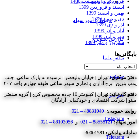
فروردین و اردیبهشت 1400
کمیته‌های تخصصی
اسفند و فروردین 1399
بهمن و اسفند 1399
دی و بهمن 1399
ارتباط با امور سهام
آذر و دی 1399
آبان و آذر 1399
مهر و آبان 1399
گزارش تصویری
شهریور و مهر 1399
بایگانی‌ها
تماس با ما
بایگانی‌ها
جستجو
دفتر مرکزی:
تهران | خیابان ولیعصر | نرسیده به پارک ساعی، جنب
پمپ بنزین | برج اداری و تجاری سپهر ساعی طبقه چهارم واحد ۴۰۷
دفتر کارخانه:
تهران | کیلومتر 10 جاده مخصوص کرج | گروه صنعتی
منو
منو
مینو | شرکت اقتصادی و خودکفایی آزادگان
روابط عمومی:
48831040 – 021
Instagram
امور سهام:
88558121 – 021
و
88103956 – 021
سامانه پیامکی:
30001581
Telegram