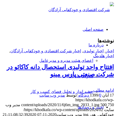
صفحه اصلی
نوشته‌ها
درباره ما
اخبار
,
اخبار تولیدی
,
اخبار شرکت اقتصادی و خودکفایی آزادگان
,
اخبار هلدینگ
اعضای هیئت مدیره و مدیرعامل
افتتاح واحد تولیدی استحصال دانه کاکائو در
شرکت صنعتی پارس مینو
معرفی هلدینگ
ادامه مطلب …
چشم انداز و تحلیل فضای کسب و کار
17 آبان 1399
0 دیدگاه
/
/
توسط
مدیر وب سایت
https://khodkafa.co/wp-
750
500
content/uploads/2020/11/6j6m_img_2933_1.jpg
مدیر وب
اخبار و رویدادها
سایت
https://khodkafa.co/wp-content/uploads/2024/02/
خودکفایی_هدر.jpg
مدیر وب سایت
2020-11-07 08:32:39
2020-11-21