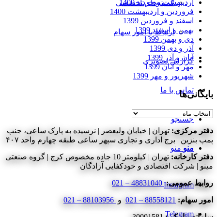
اردیبهشت و خرداد 1400
کمیته‌های تخصصی
فروردین و اردیبهشت 1400
اسفند و فروردین 1399
بهمن و اسفند 1399
ارتباط با امور سهام
دی و بهمن 1399
آذر و دی 1399
آبان و آذر 1399
گزارش تصویری
مهر و آبان 1399
شهریور و مهر 1399
تماس با ما
بایگانی‌ها
بایگانی‌ها
جستجو
دفتر مرکزی:
تهران | خیابان ولیعصر | نرسیده به پارک ساعی، جنب
پمپ بنزین | برج اداری و تجاری سپهر ساعی طبقه چهارم واحد ۴۰۷
منو
منو
دفتر کارخانه:
تهران | کیلومتر 10 جاده مخصوص کرج | گروه صنعتی
مینو | شرکت اقتصادی و خودکفایی آزادگان
روابط عمومی:
48831040 – 021
Instagram
امور سهام:
88558121 – 021
و
88103956 – 021
Telegram
سامانه پیامکی:
30001581