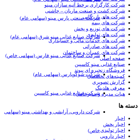
شرکت کارگزاری برخط آتیه سازان مینو
شرکت کشت و صنعت ماریان – چاشنی
شرکت های بازرگانی
شرکت صنعتی پارس مینو (سهامی عام)
شرکت های بیمه
شرکت های توزیع و پخش
شرکت های تولیدی
شرکت صنایع غذایی مینو شرق (سهامی عام)
شرکت های خدمات مالی و حسابداری
شرکت های صادراتی
شرکت های عمران و ساختمان
شرکت صنایع غذایی مینو فارس (سهامی خاص)
صفحه اصلی
صنایع غذایی مینو کاسپین
فروشگاه زنجیره ای پیوند
شرکت شوکوپارس (سهامی عام)
کمیته‌های تخصصی
گزارش تصویری
معرفی هلدینگ
شرکت صنایع غذایی مینو کاسپین
هیات مدیره و مدیرعامل
دسته ها
شرکت دارویی، آرایشی و بهداشتی مینو (سهامی
اخبار
اخبار پخش
اخبار تولیدی
خاص)
اخبار دارویی