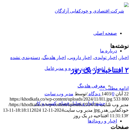
صفحه اصلی
نوشته‌ها
درباره ما
اخبار
,
اخبار تولیدی
,
اخبار دارویی
,
اخبار هلدینگ
,
دسته‌بندی نشده
اعضای هیئت مدیره و مدیرعامل
۲ ‎افتتاحیه در یک روز
معرفی هلدینگ
ادامه مطلب …
22 آبان 1403
0 دیدگاه
/
/
توسط
مدیر وب سایت
https://khodkafa.co/wp-content/uploads/2024/11/H1.jpg
533
800
چشم انداز و تحلیل فضای کسب و کار
مدیر وب سایت
https://khodkafa.co/wp-content/uploads/2024/02/
خودکفایی_هدر.jpg
مدیر وب سایت
2024-11-12 18:18:11
2024-11-13
۲ ‎افتتاحیه در یک روز
11:31:13
اخبار و رویدادها
صفحات