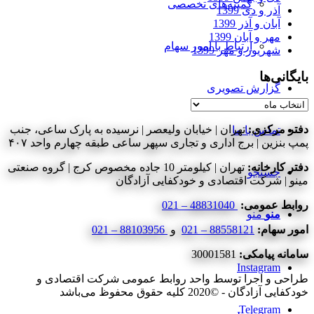
کمیته‌های تخصصی
آذر و دی 1399
آبان و آذر 1399
مهر و آبان 1399
ارتباط با امور سهام
شهریور و مهر 1399
بایگانی‌ها
گزارش تصویری
بایگانی‌ها
دفتر مرکزی:
تهران | خیابان ولیعصر | نرسیده به پارک ساعی، جنب
تماس با ما
پمپ بنزین | برج اداری و تجاری سپهر ساعی طبقه چهارم واحد ۴۰۷
دفتر کارخانه:
تهران | کیلومتر 10 جاده مخصوص کرج | گروه صنعتی
جستجو
مینو | شرکت اقتصادی و خودکفایی آزادگان
روابط عمومی:
48831040 – 021
منو
منو
امور سهام:
88558121 – 021
و
88103956 – 021
سامانه پیامکی:
30001581
Instagram
طراحی و اجرا توسط واحد روابط عمومی شرکت اقتصادی و
خودکفایی آزادگان - ©2020 کلیه حقوق محفوظ می‌باشد
Telegram