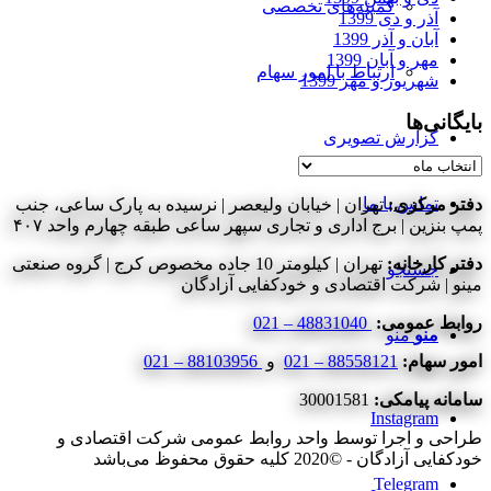
کمیته‌های تخصصی
آذر و دی 1399
آبان و آذر 1399
مهر و آبان 1399
ارتباط با امور سهام
شهریور و مهر 1399
بایگانی‌ها
گزارش تصویری
بایگانی‌ها
تماس با ما
دفتر مرکزی:
تهران | خیابان ولیعصر | نرسیده به پارک ساعی، جنب
پمپ بنزین | برج اداری و تجاری سپهر ساعی طبقه چهارم واحد ۴۰۷
دفتر کارخانه:
تهران | کیلومتر 10 جاده مخصوص کرج | گروه صنعتی
جستجو
مینو | شرکت اقتصادی و خودکفایی آزادگان
روابط عمومی:
48831040 – 021
منو
منو
امور سهام:
88558121 – 021
و
88103956 – 021
سامانه پیامکی:
30001581
Instagram
طراحی و اجرا توسط واحد روابط عمومی شرکت اقتصادی و
خودکفایی آزادگان - ©2020 کلیه حقوق محفوظ می‌باشد
Telegram