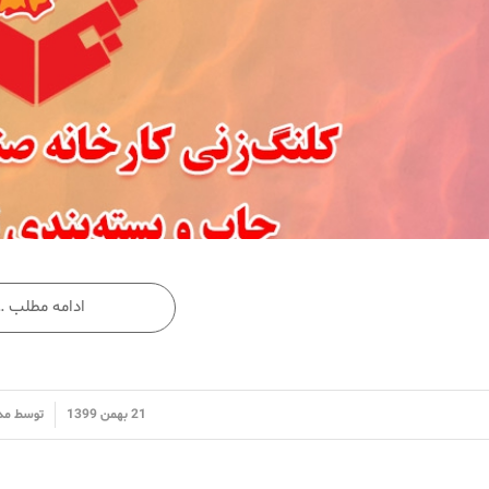
ادامه مطلب …
/
21 بهمن 1399
توسط
مد