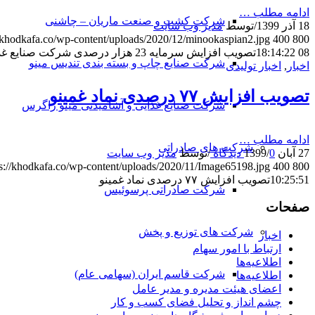
ادامه مطلب …
شرکت کشت و صنعت ماریان – چاشنی
18 آذر 1399
/
توسط
مدیر وب سایت
//khodkafa.co/wp-content/uploads/2020/12/minookaspian2.jpg
400
800
08 18:14:22
تصویب افزایش سرمایه 23 هزار درصدی شرکت صنایع غذایی مینو کاسپین (سهامی خاص)
شرکت صنایع چاپ و بسته بندی تندیس مینو
اخبار
,
اخبار تولیدی
تصویب افزایش ۷۷ درصدی نماد غمینو
شرکت صنایع غذایی و آشامیدنی مینو زاگرس
ادامه مطلب …
شرکت های صادراتی
27 آبان 1399
0 دیدگاه
/
/
توسط
مدیر وب سایت
ps://khodkafa.co/wp-content/uploads/2020/11/Image65198.jpg
400
800
10:25:51
تصویب افزایش ۷۷ درصدی نماد غمینو
شرکت صادراتی پرسوئیس
صفحات
شرکت های توزیع و پخش
اخبار
ارتباط با امور سهام
اطلاعیه‌ها
شرکت قاسم ایران (سهامی عام)
اطلاعیه‌ها
اعضای هیئت مدیره و مدیر عامل
چشم انداز و تحلیل فضای کسب و کار