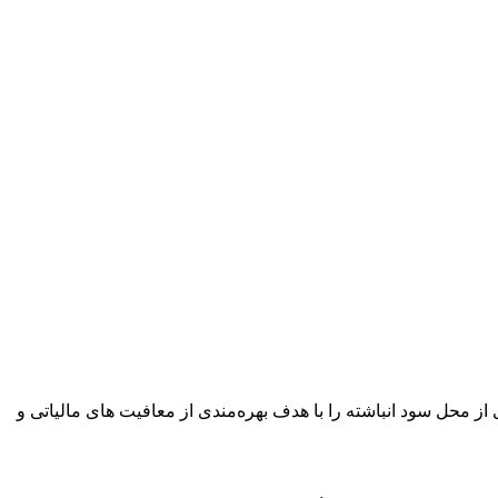
ده شرکت صنایع غذایی مینو شرق با نماد «غمینو» در بازار سرمایه با موافقت سهامداران، افزایش سرمایه ۲۰ درصدی از محل سود انباشته را با هدف بهره‌مندی از معافیت های مالیاتی و