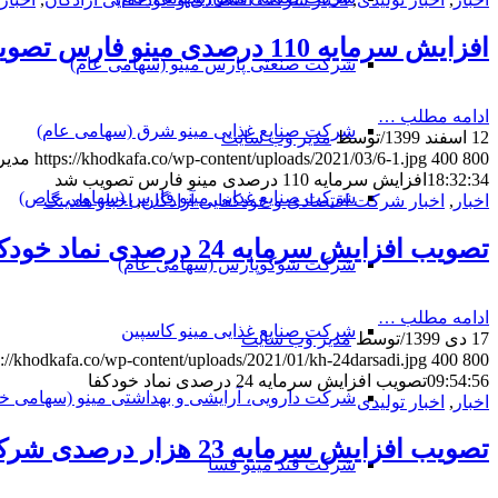
افزایش سرمایه 110 درصدی مینو فارس تصویب شد
شرکت صنعتی پارس مینو (سهامی عام)
ادامه مطلب …
شرکت صنایع غذایی مینو شرق (سهامی عام)
12 اسفند 1399
/
توسط
مدیر وب سایت
800
400
https://khodkafa.co/wp-content/uploads/2021/03/6-1.jpg
مدیر
18:32:34
افزایش سرمایه 110 درصدی مینو فارس تصویب شد
شرکت صنایع غذایی مینو فارس (سهامی خاص)
اخبار
,
اخبار شرکت اقتصادی و خودکفایی آزادگان
,
اخبار هلدینگ
تصویب افزایش سرمایه 24 درصدی نماد خودکفا
شرکت شوکوپارس (سهامی عام)
ادامه مطلب …
شرکت صنایع غذایی مینو کاسپین
17 دی 1399
/
توسط
مدیر وب سایت
s://khodkafa.co/wp-content/uploads/2021/01/kh-24darsadi.jpg
400
800
09:54:56
تصویب افزایش سرمایه 24 درصدی نماد خودکفا
شرکت دارویی، آرایشی و بهداشتی مینو (سهامی خ
اخبار
,
اخبار تولیدی
تصویب افزایش سرمایه 23 هزار درصدی شرکت صنایع غذایی مینو کاسپین (سهامی خاص)
شرکت قند مینو فسا