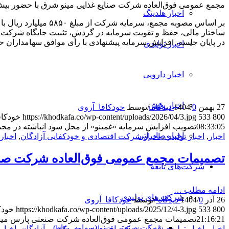
مجمع عمومی فوق‌العاده شرکت صنایع غذایی مینو شرق با حضور بیش از ۵۸ درصد از سهامداران برگزار شد و در جریان آن پیشنهاد افزایش سرمایه این شرکت به رأی گ
اخبار هلدینگ
ساختار مالی، حفظ و تقویت سرمایه در گردش، تثبیت جایگاه شرکت در
در پایان جلسه، افزایش سرمایه پیشنهادی با رأی موافق سهامداران 
اخبار تولیدی
اخبار دارویی
اخبار پخش
27 بهمن 1404
0 دیدگاه
/
/
توسط
خودکافا_آر‌وی
800
533
https://khodkafa.co/wp-content/uploads/2026/04/3.jpg
خودکاف
08:33:05
تصویب افزایش سرمایه «غمینو» از محل سود انباشته در مجم
اخبار صادراتی
اخبار
,
اخبار تولیدی
,
اخبار شرکت اقتصادی و خودکفایی آزادگان
,
اخبار
تصمیمات مجمع عمومی فوق‌العاده شرکت صنع
شرکت‌های تابعه
ادامه مطلب …
شرکت های تولیدی
26 آذر 1404
0 دیدگاه
/
/
توسط
خودکافا_آر‌وی
800
533
https://khodkafa.co/wp-content/uploads/2025/12/4-3.jpg
خودک
21:16:21
تصمیمات مجمع عمومی فوق‌العاده شرکت صنعتی پارس مینو
شرکت صنعتی مینو (سهامی عام)
اخبار
,
اخبار تولیدی
,
اخبار شرکت اقتصادی و خودکفایی آزادگان
,
اخبار