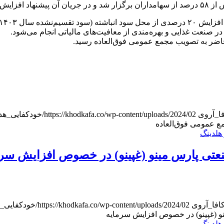
ذاشته شد.
 صنعت غذایی و بهره‌مندی از معافیت‌های مالیاتی انجام می‌شود.
حاضر به تصویب مجمع عمومی فوق‌العاده رسید.
ا_آر‌وی
https://khodkafa.co/wp-content/uploads/2024/02/خودکفایی_هدر.jpg
ع عمومی فوق‌العاده
 هلدینگ
تی پارس مینو (غپینو) در خصوص افزایش سرم
افا_آر‌وی
https://khodkafa.co/wp-content/uploads/2024/02/خودکفایی_هدر.jpg
 (غپینو) در خصوص افزایش سرمایه
 هلدینگ