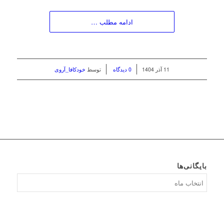
ادامه مطلب …
/
/
11 آذر 1404
0 دیدگاه
توسط
خودکافا_آر‌وی
بایگانی‌ها
بایگانی‌ها