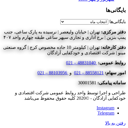
بایگانی‌ها
بایگانی‌ها
دفتر مرکزی:
تهران | خیابان ولیعصر | نرسیده به پارک ساعی، جنب
پمپ بنزین | برج اداری و تجاری سپهر ساعی طبقه چهارم واحد ۴۰۷
دفتر کارخانه:
تهران | کیلومتر 10 جاده مخصوص کرج | گروه صنعتی
مینو | شرکت اقتصادی و خودکفایی آزادگان
روابط عمومی:
48831040 – 021
امور سهام:
88558121 – 021
و
88103956 – 021
سامانه پیامکی:
30001581
طراحی و اجرا توسط واحد روابط عمومی شرکت اقتصادی و
خودکفایی آزادگان - ©2020 کلیه حقوق محفوظ می‌باشد
Instagram
Telegram
رفتن به بالا