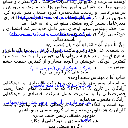
توسعه مدیریت و منابع وزارت میراث فرهنگی، گردشگری و صنایع
دستی، معاونت حقوقی و امور مجلس وزارت آموزش و پرورش و
نیز مدیرعاملی و ریاست هیئت‌مدیره گروه صنعتی مینو اشاره کرد.
شرکت صنعتی پارس مینو (سهامی عام)
همچنین در این مراسم از زحمات و خدمات دکتر حمیدرضا قدری،
مدیرعامل پیشین گروه صنعتی مینو، قدردانی به عمل آمد.
متن حکم مهندس سعید اوحدی مدیرعامل جدید شرکت اقتصادی و
شرکت صنایع غذایی مینو شرق (سهامی عام)
خودکفایی آزادگان بدین شرح می‌باشد:
باسمه تعالی
«إِنَّ اللَّهَ مَعَ الَّذينَ اتَّقَوا وَالَّذينَ هُم مُحسِنونَ»
ای شیعه‌ی علی (ع) و پیرو مکتب رسول گرامی اسلام! پاک باش و
شرکت صنایع غذایی مینو فارس (سهامی خاص)
به هیچ قیمت و در هیچ شرایطی پاکی خویش را از دست مده و به
کمترین آلودگی، خویشتن را آلوده مساز و از کمترین خدمت چشم
مپوش …
شرکت شوکوپارس (سهامی عام)
سید علی‌اکبر ابوترابی (ره)
جناب آقای مهندس سعید اوحدی
به استناد مصوبه‌ی هئیت مدیره شرکت اقتصادی و خودکفایی
شرکت صنایع غذایی مینو کاسپین
آزادگان در تاریخ ۱۴۰۴/۱۱/۱۸ که به امضای تمام اعضا رسید،
حضرت‌عالی را به مدیریت عامل شرکت اقتصادی و خودکفایی
آزادگان منصوب می‌نمایم.
شرکت دارویی، آرایشی و بهداشتی مینو (سهامی
امید است با اتکاء به حضرت باری‌تعالی وتکیه بر توانایی و پشت
کارتان شاهد تداوم توسعه و تعالی گروه صنعتی مینو باشیم.
منوچهر منطقی رئیس هئیت مدیره
خاص)
شرکت اقتصادی و خودکفایی آزادگان
(گروه صنعتی مینو)