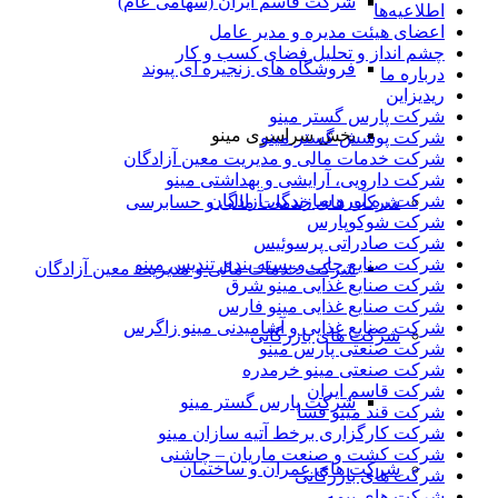
شرکت قاسم ایران (سهامی عام)
اطلاعیه‌ها
اعضای هیئت مدیره و مدیر عامل
چشم انداز و تحلیل فضای کسب و کار
فروشگاه های زنجیره ای پیوند
درباره ما
ریدیزاین
شرکت پارس گستر مینو
پخش سراسری مینو
شرکت پوشش گستر مینو
شرکت خدمات مالی و مدیریت معین آزادگان
شرکت دارویی، آرایشی و بهداشتی مینو
شرکت ره آورد سازندگی آزادگان
شرکت های خدمات مالی و حسابرسی
شرکت شوکوپارس
شرکت صادراتی پرسوئیس
شرکت صنایع چاپ و بسته بندی تندیس مینو
شرکت خدمات مالی و مدیریت معین آزادگان
شرکت صنایع غذایی مینو شرق
شرکت صنایع غذایی مینو فارس
شرکت صنایع غذایی و آشامیدنی مینو زاگرس
شرکت های بازرگانی
شرکت صنعتی پارس مینو
شرکت صنعتی مینو خرمدره
شرکت قاسم ایران
شرکت پارس گستر مینو
شرکت قند مینو فسا
شرکت کارگزاری برخط آتیه سازان مینو
شرکت کشت و صنعت ماریان – چاشنی
شرکت های عمران و ساختمان
شرکت های بازرگانی
شرکت های بیمه