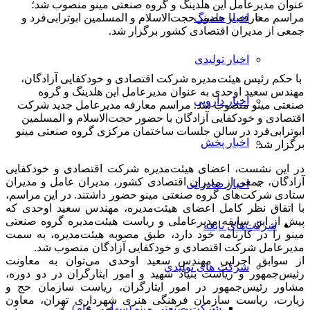
عنوان مدیرعامل این هلدینگ و گروه صنعتی مینو منصوب شد؛
اخبار هلدینگ
مراسم معارفه با حضور حجت‌الاسلام و المسلمین ابوترابی‌فرد و
جمعی از مدیران اقتصادی کشور برگزار شد.
اخبار تولیدی
با حکم رئیس هیئت‌مدیره شرکت اقتصادی و خودکفایی آزادگان،
مهندس سعید اوحدی به عنوان مدیرعامل این هلدینگ و گروه
اخبار دارویی
صنعتی مینو منصوب شد. مراسم معارفه مدیرعامل جدید شرکت
اقتصادی و خودکفایی آزادگان با حضور حجت‌الاسلام و المسلمین
ابوترابی‌فرد در سالن جلسات ساختمان مرکزی گروه صنعتی مینو
اخبار پخش
برگزار شد.
در این نشست، اعضای هیئت‌مدیره شرکت اقتصادی و خودکفایی
آزادگان، جمعی از مدیران اقتصادی کشور، مدیران عامل و مدیران
اخبار صادراتی
ستادی شرکت‌های گروه صنعتی مینو حضور داشتند. در این مراسم،
با اتفاق نظر کامل اعضای هیئت‌مدیره، مهندس سعید اوحدی که
پیش از این سابقه مدیرعاملی و ریاست هیئت‌مدیره گروه صنعتی
شرکت‌های تابعه
مینو را در کارنامه خود دارد، طبق مصوبه هیئت‌مدیره، به سمت
مدیرعامل شرکت اقتصادی و خودکفایی آزادگان منصوب شد.
از سوابق اجرایی مهندس سعید اوحدی می‌توان به معاونت
شرکت های تولیدی
رئیس‌جمهور و ریاست بنیاد شهید و امور ایثارگران در دو دوره،
مشاور رئیس‌جمهور در امور ایثارگران، ریاست سازمان حج و
زیارت، ریاست سازمان فرهنگی هنری شهرداری تهران، معاون
شرکت صنعتی مینو (سهامی عام)