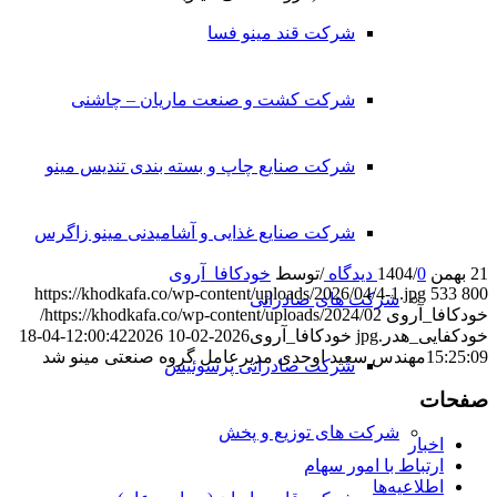
شرکت قند مینو فسا
شرکت کشت و صنعت ماریان – چاشنی
شرکت صنایع چاپ و بسته بندی تندیس مینو
شرکت صنایع غذایی و آشامیدنی مینو زاگرس
21 بهمن 1404
0 دیدگاه
/
/
توسط
خودکافا_آر‌وی
https://khodkafa.co/wp-content/uploads/2026/04/4-1.jpg
533
800
شرکت های صادراتی
خودکافا_آر‌وی
https://khodkafa.co/wp-content/uploads/2024/02/
خودکفایی_هدر.jpg
خودکافا_آر‌وی
2026-02-10 12:00:42
2026-04-18
15:25:09
مهندس سعید اوحدی مدیرعامل گروه صنعتی مینو شد
شرکت صادراتی پرسوئیس
صفحات
شرکت های توزیع و پخش
اخبار
ارتباط با امور سهام
اطلاعیه‌ها