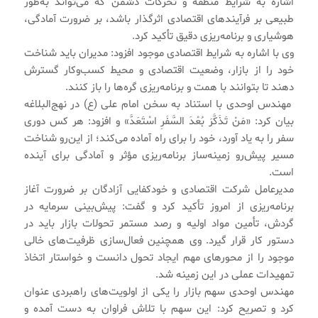
اشاره به شرایط منطقه و تحرکات دشمن که می‌تواند به‌طور
طبیعی بر فرآیندهای اقتصادی اثرگذار باشد، بر ضرورت آمادگی،
هوشیاری و برنامه‌ریزی دقیق تأکید کرد.
وی با اشاره به شرایط اقتصادی موجود افزود: مدیران باید شناخت
خود را از بازار، وضعیت اقتصادی و محیط کسب‌وکار گسترش
دهند تا بتوانند با همت و برنامه‌ریزی گره‌ها را باز کنند.
مهندس اوحدی با استناد به سخن امام علی (ع) در نهج‌البلاغه
بیان کرد: «مَنْ تَذَكَّرَ بُعْدَ السَّفَرِ اسْتَعَدَّ» و افزود: هر کس دوری
سفر را به یاد آورد، خود را برای راه آماده می‌کند؛ از این‌رو شناخت
مسیر پیش‌رو زمینه‌ساز برنامه‌ریزی مؤثر و آمادگی برای آینده
است.
مدیرعامل شرکت اقتصادی و خودکفایی آزادگان بر ضرورت آغاز
برنامه‌ریزی از امروز تأکید کرد و گفت: پیش‌بینی سرمایه در
گردش، تأمین مواد اولیه و رصد مستمر تحولات بازار باید در
دستور کار قرار گیرد. وی همچنین فعال‌سازی ظرفیت‌های خالی
موجود را از محورهای مهم ایجاد تحول دانست و خواستار اتخاذ
تمهیدات عملی در این زمینه شد.
مهندس اوحدی سهم بازار را یکی از اولویت‌های راهبردی عنوان
کرد و تصریح کرد: این سهم با تلاش فراوان به دست آمده و