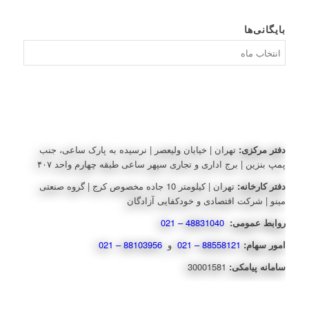
بایگانی‌ها
بایگانی‌ها
دفتر مرکزی:
تهران | خیابان ولیعصر | نرسیده به پارک ساعی، جنب
پمپ بنزین | برج اداری و تجاری سپهر ساعی طبقه چهارم واحد ۴۰۷
دفتر کارخانه:
تهران | کیلومتر 10 جاده مخصوص کرج | گروه صنعتی
مینو | شرکت اقتصادی و خودکفایی آزادگان
روابط عمومی:
48831040 – 021
امور سهام:
88558121 – 021
و
88103956 – 021
سامانه پیامکی:
30001581