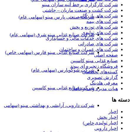
شرکت کارگزاری برخط آتیه سازان مینو
شرکت کشت و صنعت ماریان – چاشنی
شرکت های بازرگانی
شرکت صنعتی پارس مینو (سهامی عام)
شرکت های بیمه
شرکت های توزیع و پخش
شرکت های تولیدی
شرکت صنایع غذایی مینو شرق (سهامی عام)
شرکت های خدمات مالی و حسابداری
شرکت های صادراتی
شرکت های عمران و ساختمان
شرکت صنایع غذایی مینو فارس (سهامی خاص)
صفحه اصلی
صنایع غذایی مینو کاسپین
فروشگاه زنجیره ای پیوند
شرکت شوکوپارس (سهامی عام)
کمیته‌های تخصصی
گزارش تصویری
معرفی هلدینگ
شرکت صنایع غذایی مینو کاسپین
هیات مدیره و مدیرعامل
دسته ها
شرکت دارویی، آرایشی و بهداشتی مینو (سهامی
اخبار
اخبار پخش
اخبار تولیدی
خاص)
اخبار دارویی