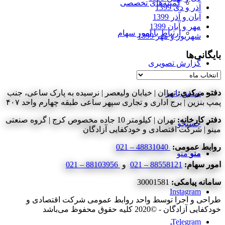
کمیته‌های تخصصی
آذر و دی 1399
آبان و آذر 1399
مهر و آبان 1399
ارتباط با امور سهام
شهریور و مهر 1399
بایگانی‌ها
گزارش تصویری
بایگانی‌ها
دفتر مرکزی:
تهران | خیابان ولیعصر | نرسیده به پارک ساعی، جنب
تماس با ما
پمپ بنزین | برج اداری و تجاری سپهر ساعی طبقه چهارم واحد ۴۰۷
دفتر کارخانه:
تهران | کیلومتر 10 جاده مخصوص کرج | گروه صنعتی
جستجو
مینو | شرکت اقتصادی و خودکفایی آزادگان
روابط عمومی:
48831040 – 021
منو
منو
امور سهام:
88558121 – 021
و
88103956 – 021
سامانه پیامکی:
30001581
Instagram
طراحی و اجرا توسط واحد روابط عمومی شرکت اقتصادی و
خودکفایی آزادگان - ©2020 کلیه حقوق محفوظ می‌باشد
Telegram