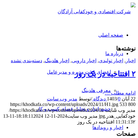
صفحه اصلی
نوشته‌ها
درباره ما
اخبار
,
اخبار تولیدی
,
اخبار دارویی
,
اخبار هلدینگ
,
دسته‌بندی نشده
اعضای هیئت مدیره و مدیرعامل
۲ ‎افتتاحیه در یک روز
معرفی هلدینگ
ادامه مطلب …
22 آبان 1403
0 دیدگاه
/
/
توسط
مدیر وب سایت
https://khodkafa.co/wp-content/uploads/2024/11/H1.jpg
533
800
چشم انداز و تحلیل فضای کسب و کار
مدیر وب سایت
https://khodkafa.co/wp-content/uploads/2024/02/
خودکفایی_هدر.jpg
مدیر وب سایت
2024-11-12 18:18:11
2024-11-13
۲ ‎افتتاحیه در یک روز
11:31:13
اخبار و رویدادها
صفحات