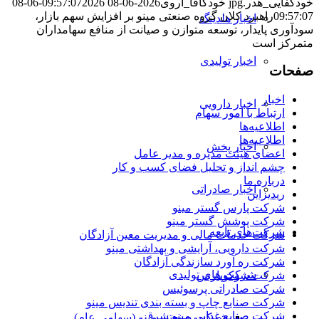
خودکفایی_هدر.jpg
خودکافا_آر‌وی
2026-06-08 09:57:07
2026-06-08
09:57:07
راهبرد کلان گروه صنعتی مینو بر افزایش سهم بازار،
اخبار هلدینگ
سودآوری پایدار، توسعه متوازن و صیانت از منافع سهامداران
متمرکز است
اخبار تولیدی
صفحات
اخبار
اخبار دارویی
ارتباط با امور سهام
اطلاعیه‌ها
اطلاعیه‌ها
اخبار پخش
اعضای هیئت مدیره و مدیر عامل
چشم انداز و تحلیل فضای کسب و کار
درباره ما
اخبار صادراتی
ریدیزاین
شرکت پارس گستر مینو
شرکت پوشش گستر مینو
شرکت‌های تابعه
شرکت خدمات مالی و مدیریت معین آزادگان
شرکت دارویی، آرایشی و بهداشتی مینو
شرکت ره آورد سازندگی آزادگان
شرکت های تولیدی
شرکت شوکوپارس
شرکت صادراتی پرسوئیس
شرکت صنایع چاپ و بسته بندی تندیس مینو
شرکت صنایع غذایی مینو شرق
شرکت صنعتی مینو (سهامی عام)