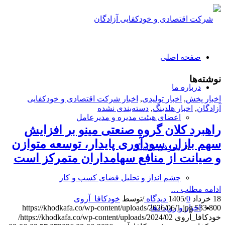
صفحه اصلی
نوشته‌ها
درباره ما
اخبار پخش
,
اخبار تولیدی
,
اخبار شرکت اقتصادی و خودکفایی
آزادگان
,
اخبار هلدینگ
,
دسته‌بندی نشده
اعضای هیئت مدیره و مدیرعامل
راهبرد کلان گروه صنعتی مینو بر افزایش
سهم بازار، سودآوری پایدار، توسعه متوازن
معرفی هلدینگ
و صیانت از منافع سهامداران متمرکز است
چشم انداز و تحلیل فضای کسب و کار
ادامه مطلب …
18 خرداد 1405
0 دیدگاه
/
/
توسط
خودکافا_آر‌وی
اخبار و رویدادها
https://khodkafa.co/wp-content/uploads/2026/06/1.jpg
533
800
خودکافا_آر‌وی
https://khodkafa.co/wp-content/uploads/2024/02/