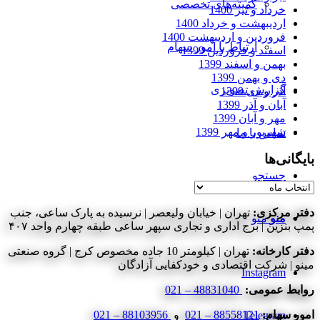
کمیته‌های تخصصی
خرداد و تیر 1400
اردیبهشت و خرداد 1400
فروردین و اردیبهشت 1400
ارتباط با امور سهام
اسفند و فروردین 1399
بهمن و اسفند 1399
دی و بهمن 1399
گزارش تصویری
آذر و دی 1399
آبان و آذر 1399
مهر و آبان 1399
شهریور و مهر 1399
تماس با ما
بایگانی‌ها
جستجو
بایگانی‌ها
دفتر مرکزی:
تهران | خیابان ولیعصر | نرسیده به پارک ساعی، جنب
منو
منو
پمپ بنزین | برج اداری و تجاری سپهر ساعی طبقه چهارم واحد ۴۰۷
دفتر کارخانه:
تهران | کیلومتر 10 جاده مخصوص کرج | گروه صنعتی
مینو | شرکت اقتصادی و خودکفایی آزادگان
Instagram
روابط عمومی:
48831040 – 021
امور سهام:
88558121 – 021
و
88103956 – 021
Telegram