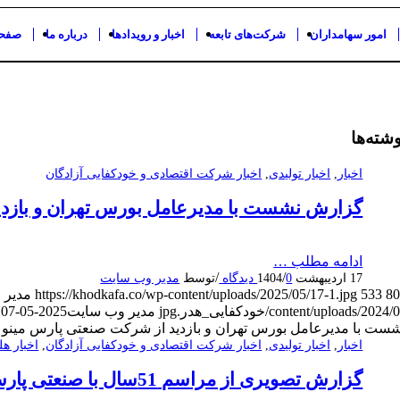
امور سهامداران
شرکت‌های تابعه
اخبار و رویدادها
درباره ما
صفحه
شته‌ها
اخبار
,
اخبار تولیدی
,
اخبار شرکت اقتصادی و خودکفایی آزادگان
گزارش نشست با مدیرعامل بورس تهران و بازدی
ادامه مطلب …
/
/
17 اردیبهشت 1404
0 دیدگاه
توسط
مدیر وب سایت
8
533
https://khodkafa.co/wp-content/uploads/2025/05/17-1.jpg
مدیر 
content/uploads/2024/خودکفایی_هدر.jpg
مدیر وب سایت
2025-05-07 10:46:37
ست با مدیرعامل بورس تهران و بازدید از شرکت صنعتی پارس مینو
اخبار
,
اخبار تولیدی
,
اخبار شرکت اقتصادی و خودکفایی آزادگان
,
اخبار هل
گزارش تصویری از مراسم 51سال با صنعتی پارس مینو در بورس تهران