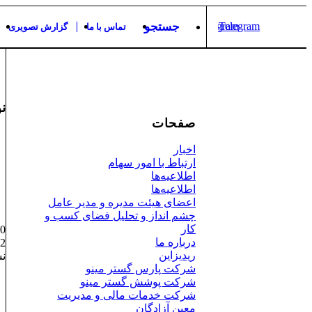
Telegram
Instagram
جستجو
تماس با ما
گزارش تصویری
نو
صفحات
اخبار
ارتباط با امور سهام
اطلاعیه‌ها
اطلاعیه‌ها
اعضای هیئت مدیره و مدیر عامل
چشم انداز و تحلیل فضای کسب و
کار
00
درباره ما
/02
ریدیزاین
نش
شرکت پارس گستر مینو
شرکت پوشش گستر مینو
شرکت خدمات مالی و مدیریت
معین آزادگان