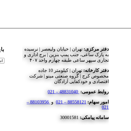
دفتر مرکزی:
تهران | خیابان ولیعصر | نرسیده
بای
به پارک ساعی، جنب پمپ بنزین | برج اداری و
تجاری سپهر ساعی طبقه چهارم واحد ۴۰۷
بای
دفتر کارخانه:
تهران | کیلومتر 10 جاده
مخصوص کرج | گروه صنعتی مینو | شرکت
اقتصادی و خودکفایی آزادگان
روابط عمومی:
48831040 – 021
امور سهام:
88558121 – 021
و
88103956 –
021
سامانه پیامکی:
30001581