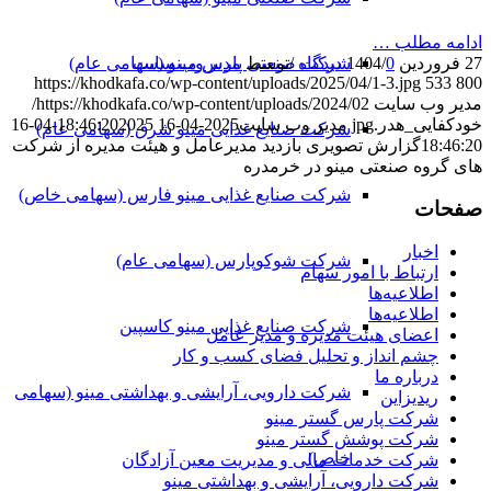
ادامه مطلب …
27 فروردین 1404
0 دیدگاه
/
/
توسط
مدیر وب سایت
شرکت صنعتی پارس مینو (سهامی عام)
https://khodkafa.co/wp-content/uploads/2025/04/1-3.jpg
533
800
مدیر وب سایت
https://khodkafa.co/wp-content/uploads/2024/02/
خودکفایی_هدر.jpg
مدیر وب سایت
2025-04-16 18:46:20
2025-04-16
شرکت صنایع غذایی مینو شرق (سهامی عام)
18:46:20
گزارش تصویری بازدید مدیرعامل و هیئت مدیره از شرکت
های گروه صنعتی مینو در خرمدره
شرکت صنایع غذایی مینو فارس (سهامی خاص)
صفحات
اخبار
شرکت شوکوپارس (سهامی عام)
ارتباط با امور سهام
اطلاعیه‌ها
اطلاعیه‌ها
شرکت صنایع غذایی مینو کاسپین
اعضای هیئت مدیره و مدیر عامل
چشم انداز و تحلیل فضای کسب و کار
درباره ما
شرکت دارویی، آرایشی و بهداشتی مینو (سهامی
ریدیزاین
شرکت پارس گستر مینو
شرکت پوشش گستر مینو
خاص)
شرکت خدمات مالی و مدیریت معین آزادگان
شرکت دارویی، آرایشی و بهداشتی مینو