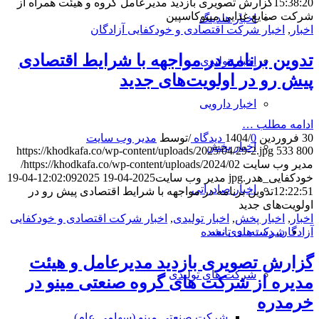
15:38:20
گزارش تصویری بازدید مدیرعامل گروه و هیئت همراه از
شرکت صنایع غذایی مینوکاسپین
اخبار هلدینگ
اخبار
,
اخبار شرکت اقتصادی و خودکفایی آزادگان
تدوین برنامه در مواجهه با شرایط اقتصادی
اخبار تولیدی
پیش رو ‌در اولویت‌های جدید
اخبار دارویی
ادامه مطلب …
30 فروردین 1404
0 دیدگاه
/
/
توسط
مدیر وب سایت
اخبار پخش
https://khodkafa.co/wp-content/uploads/2025/04/29-2.jpg
533
800
مدیر وب سایت
https://khodkafa.co/wp-content/uploads/2024/02/
خودکفایی_هدر.jpg
مدیر وب سایت
2025-04-19 12:02:09
2025-04-19
اخبار صادراتی
12:22:51
تدوین برنامه در مواجهه با شرایط اقتصادی پیش رو ‌در
اولویت‌های جدید
اخبار
,
اخبار پخش
,
اخبار تولیدی
,
اخبار شرکت اقتصادی و خودکفایی
شرکت‌های تابعه
آزادگان
,
دسته‌بندی نشده
گزارش تصویری بازدید مدیرعامل و هیئت
شرکت های تولیدی
مدیره از شرکت های گروه صنعتی مینو در
خرمدره
شرکت صنعتی مینو (سهامی عام)