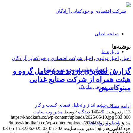
صفحه اصلی
نوشته‌ها
درباره ما
اخبار
,
اخبار تولیدی
,
اخبار شرکت اقتصادی و خودکفایی آزادگان
اعضای هیئت مدیره و مدیرعامل
گزارش تصویری بازدید مدیرعامل گروه و
هیئت همراه از شرکت صنایع غذایی
مینوکاسپین
معرفی هلدینگ
چشم انداز و تحلیل فضای کسب و کار
ادامه مطلب …
13 اردیبهشت 1404
0 دیدگاه
/
/
توسط
مدیر وب سایت
https://khodkafa.co/wp-content/uploads/2025/05/10.jpg
533
800
اخبار و رویدادها
مدیر وب سایت
https://khodkafa.co/wp-content/uploads/2024/02/
خودکفایی_هدر.jpg
مدیر وب سایت
2025-05-03 15:32:06
2025-05-03