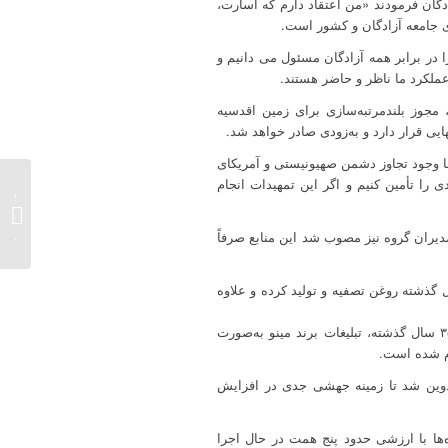
دگان فرمودند «من اعتقاد دارم که اسارت،
ی جامعه آزادگان و کشور است.
ا در برابر همه آزادگان مسئول می دانیم و
 عملکرد ما ناظر و حاضر هستند.
مجوز بلندمرتبه‌سازی برای زمین اقدسیه
با وجود تجاوز دشمن صهیونیستی و آمریکای
ی را تأمین کنیم و اگر این تمهیدات انجام
تصویب 
تصمیم‌
جلسه..
یران گروه نیز مصوب شد این منابع صرفاً
گذشته روغن تصفیه و تولید کرده و علاوه
مهندس اوحدی با بیان اینکه ظرفیت گروه صنعتی مینو بسیار فراتر از وضع موجود است، اظهار کرد: برای نخستین‌بار طی ۳۵ سال گذشته، تبلیغات برند مینو به‌صورت
ام شده است.
داد: با بررسی ظرفیت اسمی، ظرفیت قابل دسترس و عملکرد سال گذشته شرکت‌ها، بودجه تولید سال ۱۴۰۵ تدوین شد تا زمینه جهشی جدی در افزایش
 داد و گفت: این پروژه‌ها با ارزشی حدود پنج همت در حال اجرا