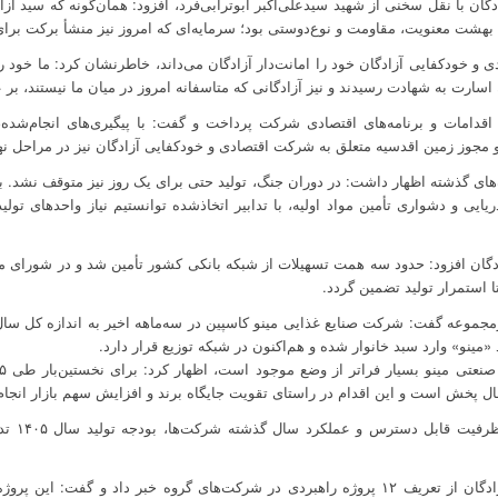
ن با نقل سخنی از شهید سیدعلی‌اکبر ابوترابی‌فرد، افزود: همان‌گونه که سید آزا
بهشت معنویت، مقاومت و نوع‌دوستی بود؛ سرمایه‌ای که امروز نیز منشأ برکت برا
 و خودکفایی آزادگان خود را امانت‌دار آزادگان می‌داند، خاطرنشان کرد: ما خود ر
 اسارت به شهادت رسیدند و نیز آزادگانی که متاسفانه امروز در میان ما نیستند، بر
امات و برنامه‌های اقتصادی شرکت پرداخت و گفت: با پیگیری‌های انجام‌شده، 
های گذشته اظهار داشت: در دوران جنگ، تولید حتی برای یک روز نیز متوقف نشد. 
ایی و دشواری تأمین مواد اولیه، با تدابیر اتخاذشده توانستیم نیاز واحدهای تولید
ان افزود: حدود سه همت تسهیلات از شبکه بانکی کشور تأمین شد و در شورای مد
ا استمرار تولید تضمین گردد.
مجموعه گفت: شرکت صنایع غذایی مینو کاسپین در سه‌ماهه اخیر به اندازه کل سال 
 «مینو» وارد سبد خانوار شده و هم‌اکنون در شبکه توزیع قرار دارد.
حال پخش است و این اقدام در راستای تقویت جایگاه برند و افزایش سهم بازار انج
وی ادامه 
مدیرعامل شرکت اقتصادی و خودکفایی آزادگان از تعریف ۱۲ پروژه راهبردی در شرکت‌های گروه خبر