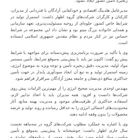
زنجیره تأمین کشور ایجاد نشود.
مدیرعامل هلدینگ اقتصادی و خودکفایی آزادگان با قدردانی از مدیران،
کارکنان و کارگران شرکت‌های گروه اظهار داشت: استمرار تولید در
شرایط خاص کشور، جلوه‌ای از روحیه مسئولیت‌پذیری، تعهد سازمانی
و همدلی خانواده بزرگ مینو بود و نشان داد این مجموعه در شرایط
حساس نیز در کنار مردم و نظام مقدس جمهوری اسلامی ایستاده
است.
وی با تأکید بر ضرورت برنامه‌ریزی پیش‌دستانه برای مواجهه با شرایط
پیش رو گفت: اکنون نیز باید با پیش‌بینی به‌موقع شرایط، تأمین مستمر
مواد اولیه، مدیریت دقیق زنجیره تأمین و توجه ویژه به موضوع انرژی،
زمینه استمرار تولید و به تبع آن ایجاد سودآوری پایدار در جهت تأمین
حداکثری منافع ذی‌نفعان و جامعه معزز آزادگان سرافراز فراهم شود.
مهندس اوحدی مدیریت صحیح انرژی را از مهم‌ترین الزامات پیش روی
شرکت‌ها دانست و افزود: همه مدیران باید با اتخاذ تدابیر لازم،
استفاده حداکثری از ظرفیت‌های موجود و مدیریت بهینه منابع، آثار
محدودیت‌های احتمالی انرژی را به حداقل رسانده و روند تولید و عرضه
محصولات را بدون وقفه ادامه دهند.
وی با اشاره به عملکرد مطلوب شرکت‌های گروه در سه‌ماهه نخست
سال جاری اظهار داشت: خوشبختانه با پیش‌بینی به‌موقع و تأمین
مناسب مواد اولیه مورد نیاز، بخش مهمی از برنامه‌های تولیدی و