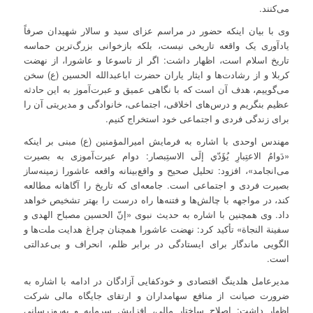
می‌کنند.
وی با بیان اینکه حضور در مراسم عزای سید و سالار شهیدان صرفاً
یادآوری یک واقعه تاریخی نیست، بلکه بازخوانی بزرگ‌ترین حماسه‌
تاریخ اسلام است، اظهار داشت: اگر از تاسوعا و عاشورا، از نهضت
کربلا و از رشادت‌ها و ایثار یاران حضرت اباعبدالله الحسین (ع) سخن
می‌گوییم، هدف آن است که با نگاهی عمیق و عبرت‌آموز به این حادثه
عظیم بنگریم و درس‌های اخلاقی، اجتماعی، خانوادگی و مدیریتی آن را
برای زندگی فردی و اجتماعی خود استخراج کنیم.
مهندس اوحدی با اشاره به فرمایش امیرالمؤمنین (ع) مبنی بر اینکه
«دَوامُ الاعتِبارِ يُؤَدّي إلَى الاستِبصار: دوام عبرت‌آموزی به بصیرت
می‌انجامد»، افزود: تحلیل صحیح و واقع‌بینانه واقعه عاشورا زمینه‌ساز
بصیرت فردی و اجتماعی است. جامعه‌ای که تاریخ را آگاهانه مطالعه
کند، در مواجهه با چالش‌ها و فتنه‌ها راه درست را بهتر تشخیص خواهد
داد. وی همچنین با اشاره به حدیث نبوی «إنّ الحسین مصباح الهدی و
سفینة النجاة» تأکید کرد: نهضت عاشورا همچنان چراغ هدایت ملت‌ها و
الگویی ماندگار برای ایستادگی در برابر ظلم، انحراف و بی‌عدالتی
است.
مدیرعامل هلدینگ اقتصادی و خودکفایی آزادگان در ادامه با اشاره به
ضرورت صیانت از منافع سهامداران و ارتقای جایگاه مالی شرکت
اظهار داشت: اصلاح ساختار مالی، افزایش سرمایه و به‌روز‌رسانی