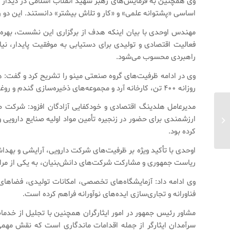
اساسی «پشتوانه علمی» و «کار و تلاش بیشتر» دانستند. این دو را
مهندس اوحدی با بیان اینکه هدف از برگزاری این نشست، بهره‌گ
فعالیت اقتصادی و تولیدی برای دستیابی به موفقیت پایدار، نی
راهبردی محسوب می‌شود.
وی در ادامه ظرفیت‌های گروه صنعتی مینو را تشریح کرد و گفت: ه
روزانه ۴۰۰ تن، کارخانه آرد و مجموعه‌های ذخیره‌سازی گندم و روغن گرفته تا کارخانه قند و شکر فسا و شرکت‌های متعدد تولیدی در حوزه صنایع غذایی، کشاورزی، بسته‌بندی و فرآوری.
مجمع عمومی عادی سالیانه
مدیرعامل هلدینگ اقتصادی و خودکفایی آزادگان افزود: شرکت صن
شرکت اقتصادی و
ارزشمندی برای حضور در زنجیره تأمین مواد اولیه صنایع دارویی 
خودکفایی آزادگان ۹ تیرماه
کرده بود.
۱۴۰۵ برگزار می‌شود...
اوحدی با تأکید ویژه بر ظرفیت‌های شرکت دارویی، آرایشی و بهدا
ریاست جمهوری و مشارکت شرکت‌های دانش‌بنیان، به یکی از مرا
وی ادامه داد: آزمایشگاه‌های تخصصی، امکانات تولیدی، فضاهای
فناورانه و تجاری‌سازی ایده‌های نوآورانه فراهم کرده است.
مشاور رئیس جمهور در امور ایثارگران همچنین با تجلیل از خدمات
سرآمدان ایثارگر از جمله اقدامات ماندگاری است که نقش مهمی 