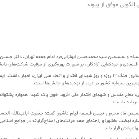
الگویی موفق از پیوند
ام والمسلمین سیدمحمدحسن ابوترابی‌فرد امام جمعه تهران، دکتر حسین ا
صادی و خودکفایی آزادگان، بر ضرورت بهره‌گیری از ظرفیت شرکت‌های دانش‌ب
وی با اشاره به شرایط حساس منطقه و همزمانی این نشست با سالروز جنگ ۱۲ روزه و روز شهدای اقتدار
هم‌ترین سرمایه کشور در عبور از تهدیدها و چالش‌ها است.
، دفاع مقدس و شهدای اقتدار ملی افزود: خون پاک شهدا همواره پشتوانه
سربلند بایستد.
ارسیدن ماه محرم و تبیین فلسفه قیام عاشورا گفت: حضرت اباعبدالله الحسی
ره نهضت عاشورا و راهنمای همه حرکت‌های اصلاح‌گرایانه در جوامع اسلامی
ام‌بخش قرار دارد.