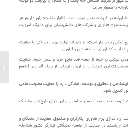
 شهدا پس از جنگ ۱۲ روزه اشاره کرد و گفت: رهبر شهید انقلاب عبور از شرایط حساس «نه جنگ و نه صلح» را نیازمند دو مؤلفه
رانه را هموار سازد.
اورانه در گروه صنعتی مینو است، اظهار داشت: باور داریم هر
ا زیست‌بوم فناوری و شرکت‌های دانش‌بنیان برای ما یک ضرورت
 غذایی برخوردار است؛ از کارخانه تولید روغن خوراکی با ظرفیت
معاون 
ای مبتنی بر خرما از جمله قند مایع خرما و عسل خرما، ظرفیت
از حمای
حصولات این شرکت به بازارهای اروپایی از جمله آلمان را فراهم
شرکت پ
در حوزه
مایشگاهی و تحقیق و توسعه، آمادگی دارد با حمایت معاونت علمی
ر تبدیل شود.
ات گروه صنعتی مینو، بستر مناسبی برای اجرای طرح‌های مشترک
 راه‌اندازی برج فناوری ایثارگران و صندوق حمایت از نخبگان و
ات ارزشمند در حمایت از جامعه نخبگانی ایثارگر کشور شناخته