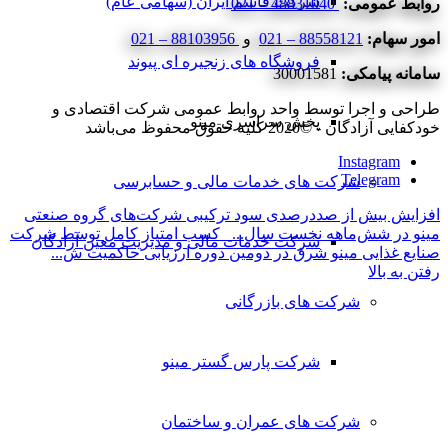
شرکت قاسم ایران (سهامی عام)
روابط عمومی:
48831040 – 021
امور سهام:
88558121 – 021
و
88103956 – 021
فروشگاه های زنجیره ای پیوند
سامانه پیامکی:
30001581
طراحی و اجرا توسط واحد روابط عمومی شرکت اقتصادی و
پخش سراسری مینو
خودکفایی آزادگان - ©2020 کلیه حقوق محفوظ می‌باشد
Instagram
Telegram
شرکت های خدمات مالی و حسابرسی
افزایش بیش از صددرصدی سود ترکیبی شرکت‌های گروه صنعتی
مینو در شش‌ماهه نخست سال...
کسب امتیاز کامل توسط شرکت
شرکت خدمات مالی و مدیریت معین آزادگان
صنایع غذایی مینو شرق در دومین دوره ارزیابی حاکمیت ش...
رفتن به بالا
شرکت های بازرگانی
شرکت پارس گستر مینو
شرکت های عمران و ساختمان