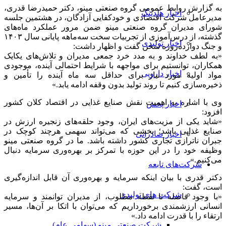
به گزارش روابط عمومی گروه صنعتی مینو، دکتر حمیدرضا قدری،
اخبار هلدینگ
مدیرعامل شرکت اقتصادی و خودکفایی آزادگان، در هشتمین جلسه
شورای مدیران گروه صنعتی مینو ضمن مرور عملکرد ماه‌های
گذشته، از درس‌آموزی از تجربیات سخت سه‌ماهه پایانی سال ۱۴۰۳
اخبار تولیدی
و جنگ دوازده‌روزه سخن گفت و اظهار داشت:
«به لطف خداوند و به مدد خرد جمعی مدیران و تلاش‌های یکایک
همکاران، توانستیم برای مواجهه با شرایط احتمالی آینده، موجودی
اخبار دارویی
مواد اولیه مورد نیاز برای حداقل سه ماه آینده را تأمین و
ذخیره‌سازی کنیم تا روند تولید بدون وقفه ادامه یابد.»
وی با اشاره به اهمیت نقش صنایع غذایی در اقتصاد کلان کشور
اخبار پخش
افزود:
«شاید یکی از مزیت‌های ایران، وجود حلقه‌های زنجیره ارزش در
صنایع غذایی باشد؛ بخشی که می‌تواند سهمی هرچند کوچک در
اخبار صادراتی
جبران ناترازی تجاری کشور داشته باشد. ما در گروه صنعتی مینو
وظیفه خود را در این حوزه با تمرکز بر بهره‌وری سرمایه دنبال
می‌کنیم.»
شرکت‌های تابعه
دکتر قدری با بیان اینکه سرمایه و بهره‌وری آن قابل اندازه‌گیری
است، گفت:
شرکت های تولیدی
«با وجود فاصله تا نقطه مطلوب، از مدیران توانمند و سرمایه
انسانی ارزشمندی برخورداریم که می‌توان با اتکا بر آن‌ها، مسیر
ارتقاء را با قدرت ادامه داد.»
شرکت صنعتی مینو (سهامی عام)