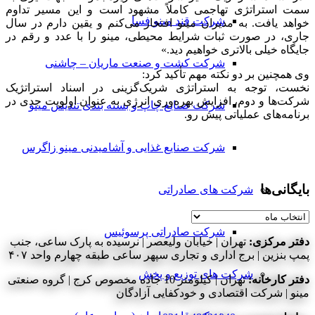
سمت استراتژی تهاجمی کاملاً مشهود است و این مسیر تداوم
شرکت قند مینو فسا
خواهد یافت. به مدیران مینو افتخار می‌کنم و یقین دارم در سال
جاری، در صورت ثبات شرایط محیطی، مینو را با عدد و رقم در
جایگاه خیلی بالاتری خواهیم دید.»
شرکت کشت و صنعت ماریان – چاشنی
وی همچنین بر دو نکته مهم تأکید کرد:
نخست، توجه به استراتژی شریک‌گزینی در اسناد استراتژیک
شرکت‌ها و دوم، افزایش بهره‌وری انرژی به عنوان اولویت‌ جدی در
شرکت صنایع چاپ و بسته بندی تندیس مینو
برنامه‌های عملیاتی پیش رو.
شرکت صنایع غذایی و آشامیدنی مینو زاگرس
بایگانی‌ها
شرکت های صادراتی
بایگانی‌ها
شرکت صادراتی پرسوئیس
دفتر مرکزی:
تهران | خیابان ولیعصر | نرسیده به پارک ساعی، جنب
پمپ بنزین | برج اداری و تجاری سپهر ساعی طبقه چهارم واحد ۴۰۷
شرکت های توزیع و پخش
دفتر کارخانه:
تهران | کیلومتر 10 جاده مخصوص کرج | گروه صنعتی
مینو | شرکت اقتصادی و خودکفایی آزادگان