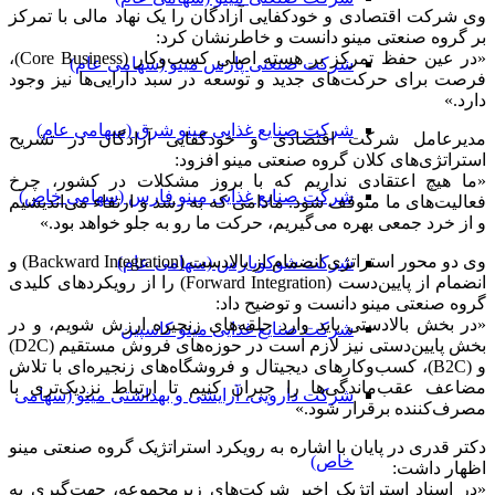
وی شرکت اقتصادی و خودکفایی آزادگان را یک نهاد مالی با تمرکز
بر گروه صنعتی مینو دانست و خاطرنشان کرد:
«در عین حفظ تمرکز بر هسته اصلی کسب‌وکار (Core Business)،
شرکت صنعتی پارس مینو (سهامی عام)
فرصت برای حرکت‌های جدید و توسعه در سبد دارایی‌ها نیز وجود
دارد.»
شرکت صنایع غذایی مینو شرق (سهامی عام)
مدیرعامل شرکت اقتصادی و خودکفایی آزادگان در تشریح
استراتژی‌های کلان گروه صنعتی مینو افزود:
«ما هیچ اعتقادی نداریم که با بروز مشکلات در کشور، چرخ
شرکت صنایع غذایی مینو فارس (سهامی خاص)
فعالیت‌های ما متوقف شود. مادامی که به رشد و ارتقاء می‌اندیشیم
و از خرد جمعی بهره می‌گیریم، حرکت ما رو به جلو خواهد بود.»
وی دو محور استراتژی انضمام از بالا‌دست (Backward Integration) و
شرکت شوکوپارس (سهامی عام)
انضمام از پایین‌دست (Forward Integration) را از رویکردهای کلیدی
گروه صنعتی مینو دانست و توضیح داد:
«در بخش بالادستی باید وارد حلقه‌های زنجیره ارزش شویم، و در
شرکت صنایع غذایی مینو کاسپین
بخش پایین‌دستی نیز لازم است در حوزه‌های فروش مستقیم (D2C)
و (B2C)، کسب‌وکارهای دیجیتال و فروشگاه‌های زنجیره‌ای با تلاش
مضاعف عقب‌ماندگی‌ها را جبران کنیم تا ارتباط نزدیک‌تری با
شرکت دارویی، آرایشی و بهداشتی مینو (سهامی
مصرف‌کننده برقرار شود.»
دکتر قدری در پایان با اشاره به رویکرد استراتژیک گروه صنعتی مینو
خاص)
اظهار داشت:
«در اسناد استراتژیک اخیر شرکت‌های زیرمجموعه، جهت‌گیری به