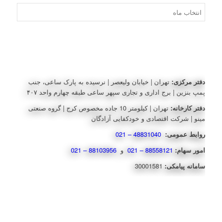
بایگانی‌ها
دفتر مرکزی:
تهران | خیابان ولیعصر | نرسیده به پارک ساعی، جنب
پمپ بنزین | برج اداری و تجاری سپهر ساعی طبقه چهارم واحد ۴۰۷
دفتر کارخانه:
تهران | کیلومتر 10 جاده مخصوص کرج | گروه صنعتی
مینو | شرکت اقتصادی و خودکفایی آزادگان
روابط عمومی:
48831040 – 021
امور سهام:
88558121 – 021
و
88103956 – 021
سامانه پیامکی:
30001581