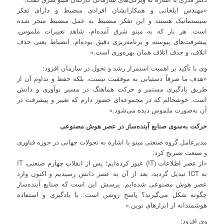
«مهندس ایلخانی و همکارانشان افرادی منضبط و دارای تفکر
سیستماتیک هستند و این تفکر منضبط به عمل منضبط منجر شده
است. هر بار که به مینو شرق آمده‌ام، شاهد تغییرات ملموس،
پیشرفت‌های پیوسته و برنامه‌ریزی دقیق بوده‌ام. انضباط یعنی حذف
اتلاف، و حذف اتلاف همان بهره‌وری است.»
وی با تأکید بر اهمیت استمرار رشد و تحول در سازمان افزود:
«هدف ما صرفاً دستیابی به موفقیت نیست، بلکه حفظ و تداوم آن از
طریق یادگیری مستمر و حرکت هماهنگ در مسیر نوآوری و دانش
است. خوشحالم که در مجموعه‌ای حضور دارم که تغییر و پیشرفت در
آن به‌صورت ملموس دیده می‌شود.»
حرکت به‌سوی صنایع آینده‌ساز در عصر هوش مصنوعی
مدیرعامل گروه صنعتی مینو با اشاره به تحولات جهانی در حوزه فناوری
و صنعت تصریح کرد:
«از عصر اطلاعات (IT) عبور کرده‌ایم؛ پس از انقلاب چهارم صنعتی، IT
به ICT تبدیل گردید، بعد از آن به عصر دانش رسیدیم و اکنون وارد
عصر هوش مصنوعی شده‌ایم. پرسش این است که صنایع آینده‌ساز
چگونه شکل می‌گیرند؟ پاسخ روشن است: با یادگیری و استفاده
هوشمندانه از ابزارهای نوین.»
وی افزود: