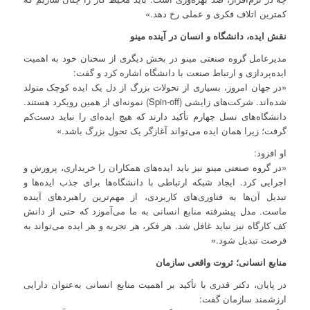
کمترین اتلاف فکری و عملی رخ دهد.»
نقش ایده، دانشگاه و انسان در آینده مینو
مدیرعامل گروه صنعتی مینو در بخش دیگری از سخنان خود به اهمیت
ایده‌پردازی و ارتباط صنعت با دانشگاه اشاره کرد و گفت:
«در جهان امروز، بسیاری از تحولات بزرگ از دل یک ایده کوچک متولد
شده‌اند. شرکت‌های زایشی (Spin-off) نمونه‌ای از همین رویکرد هستند.
دانشگاه‌های نسل چهارم تأکید دارند که هیچ ایده‌ای را نباید دست‌کم
گرفت؛ زیرا همان ایده می‌تواند آغازگر یک تحول بزرگ باشد.»
او افزود:
«در گروه صنعتی مینو نیز باید ایده‌های همکاران را خریداری، پرورش و
اجرایی کرد. ایجاد شبکه ارتباطی با دانشگاه‌ها برای جذب ایده‌ها و
تبدیل آن‌ها به فناوری‌های کاربردی، از مهم‌ترین راهبردهای آینده
ماست. مدل پیشرفته منابع انسانی به ما می‌آموزد که حتی از دانش
کف کارگاه نیز نباید غافل شد. هر فکر، هر تجربه و هر ایده می‌تواند به
فرصت تبدیل شود.»
منابع انسانی؛ ثروت واقعی سازمان
در پایان، دکتر قدری با تأکید بر اهمیت منابع انسانی به‌عنوان دارایی
ارزشمند سازمان گفت: