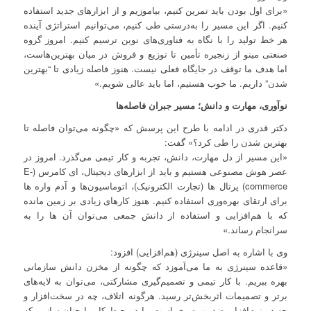
«برای اول بودن باید تمرین کنیم، بیاموزیم و از ابزارهای جدید استفاده
کنیم. اگر این مسیر را به‌درستی طی کنیم، می‌توانیم استراتژی آینده
هر خط تولید را با نگاه به فناوری‌های نوین ترسیم کنیم. امروز گروه
صنعتی مینو از زنجیره تأمین تا توزیع و فروش در میان بهترین‌هاست،
اما هدف ما توقف در جایگاه فعلی نیست. هنوز فاصله زیادی تا “بهترین
شدن” داریم. ما خوب هستیم، اما باید عالی شویم.»
نوآوری، مهارت و دانش؛ مسیر جبران فاصله‌ها
دکتر قدری در ادامه با طرح این پرسش که «چگونه می‌توان فاصله تا
بهترین شدن را طی کرد؟» گفت:
«این مسیر از دل مهارت، دانش، تجربه و کار تیمی می‌گذرد. امروز در
عصر هوش مصنوعی هستیم و باید از ابزارهای دیجیتال، ای کامرس (E-
commerce) پرتال ها (تجارت الکترونیک)، اتوماسیون‌ها و آدم واره ها
برای ارتقای بهره‌وری استفاده کنیم. هنوز کارهای زیادی بر زمین مانده
که با هم‌افزایی و استفاده از دانش جمعی می‌توان آن ها را به
سرانجام رساند.»
وی با اشاره به اصل سینرژی (هم‌افزایی) افزود:
«قاعده سینرژی به ما می‌آموزد که چگونه از مخزن دانش سازمانی
بهره ببریم. با کار تیمی و تصمیم‌گیری مشارکتی، می‌توان به لایه‌های
برتر و تصمیمات اثربخش‌تر رسید. هرگونه اتلاف، چه در سخت‌افزار و
چه در نرم‌افزار، ضد بهره‌وری است. باید محیط کار را چنان سازیم که