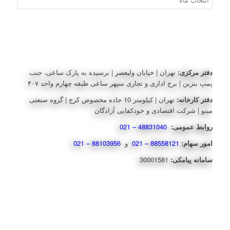
دفتر مرکزی:
تهران | خیابان ولیعصر | نرسیده به پارک ساعی، جنب
پمپ بنزین | برج اداری و تجاری سپهر ساعی طبقه چهارم واحد ۴۰۷
دفتر کارخانه:
تهران | کیلومتر 10 جاده مخصوص کرج | گروه صنعتی
مینو | شرکت اقتصادی و خودکفایی آزادگان
روابط عمومی:
48831040 – 021
امور سهام:
88558121 – 021
و
88103956 – 021
سامانه پیامکی:
30001581