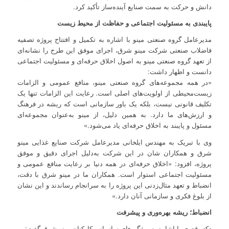
دانش و حرکت به سمت صنایع آینده‌ساز تأکید کرد.
پایبندی به مسئولیت اجتماعی و حفاظت از محیط زیست
مدیرعامل گروه صنعتی مینو با اشاره به تکمیل و افتتاح پروژه تصفیه
فاضلاب صنعتی شرکت مینو شرق، اجرای موفق این طرح را نشانه‌ای
از تعهد گروه صنعتی مینو به اصول اخلاق حرفه‌ای و مسئولیت اجتماعی
دانست و اظهار داشت:
«در همه مجموعه‌های گروه صنعتی مینو، منافع عمومی و الزامات
زیست‌محیطی از اولویت‌های اصلی است. رعایت این الزامات تنها یک
تکلیف قانونی نیست، بلکه یک باور سازمانی است که ریشه در فرهنگ
و ارزش‌های ما دارد. به همین دلیل، از مینو به‌عنوان مجموعه‌ای
مسئول و پایبند به اخلاق حرفه‌ای یاد می‌شود.»
وی با تبریک به مهندس ایلخانی مدیرعامل شرکت صنایع غذایی مینو
شرق و همکاران شان در این شرکت به‌دلیل اجرای دقیق و موفق
پروژه، افزود: «اخلاق حرفه‌ای در همه دنیا بر رعایت منافع عمومی و
مسئولیت اجتماعی استوار است. همکاران ما در مینو شرق با دقت،
انضباط و تعهد مثال‌زدنی این پروژه را به سرانجام رساندند و این نشان
از بلوغ فکری و سازمانی آنان دارد.»
انضباط؛ ریشه بهره‌وری و پیشرفت
دکتر قدری با اشاره به ویژگی‌های سازمانی کارکنان مینو شرق گفت: