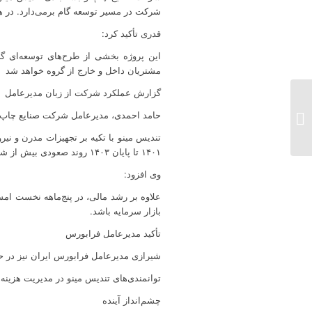
شرکت در مسیر توسعه گام برمی‌دارد. در همین راستا، عملیات احداث یک انبار ۶ هزا
قدری تأکید کرد:
این پروژه بخشی از طرح‌های توسعه‌ای گ
مشتریان داخل و خارج از گروه خواهد شد
گزارش عملکرد شرکت از زبان مدیرعامل
افتتاح تصفیه‌خانه فاضلاب
صنعتی شرکت صنایع
حامد احمدی، مدیرعامل شرکت صنایع چاپ و ب
غذایی مینو شرق با حضور
تندیس مینو با تکیه بر تجهیزات مدرن و 
مدیرعامل شرکت...
۱۴۰۱ تا پایان ۱۴۰۳ روند صعودی بیش از شش برابر داشته و این موضوع جایگاه ما را در صنعت تثبیت کرده است.
وی افزود:
علاوه بر رشد مالی، در پنج‌ماهه نخست ام
بازار سرمایه باشد.
تأکید مدیرعامل فرابورس
شیرازی مدیرعامل فرابورس ایران نیز در ح
توانمندی‌های تندیس مینو در مدیریت هزینه
چشم‌انداز آینده