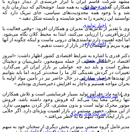
مشهد شرکت قاسم ایران با ابراز خرسندی از دیدار دوباره با
همکاران گفت: «خدا قوت به همه شما. خوشحالم که دیدارمان تازه
اخبار هلدینگ
شد و با وجود همه محدودیت‌های سیاسی، جای تبریک دارد که
توانستید این زنجیره را به نحو شایسته و بایسته شکل دهید.»
اخبار تولیدی
وی با تقدیر از تلاش‌های مدیران و همکاران افزود: «وقتی فعالیت یا
ارزش‌آفرینی را ارزیابی می‌کنند، ابتدا به محیط کلان نگاه می‌شود.
اما آنچه اهمیت دارد توانمندی‌های درونی ماست و اینکه چگونه از آنها
اخبار دارویی
بهره ببریم و سهممان را در بازار از دست ندهیم.»
دکتر قدری با اشاره به شرایط اقتصادی کشور اظهار داشت: «امروز
اخبار پخش
اقتصاد در اشکال مختلف از جمله منبع‌محور، دانش‌بنیان و دیجیتال
مطرح است و باید دید چه عواملی بر بازار ایران اثر می‌گذارد.
تغییرات در گردش نقدینگی کار ما را سخت‌تر کرده، اما باید بتوانیم
از تهدیدها فرصت بسازیم. در حال حاضر نیز در تأمین مواد اولیه با
اخبار صادراتی
بحران مواجه هستیم و ناچار به افزایش ذخیره‌سازی بوده‌ایم.»
وی ادامه داد: «فرآیند تولید بسیار فرسایشی است و تلاش همکاران
شرکت‌های تابعه
تنها زمانی معنا پیدا می‌کند که فروش وجود داشته باشد. فروش
موتور محرک تولید است و بدون مشتری، کار کردن مفهومی ندارد.
از این منظر، حضور مستمر در بازار اهمیت ویژه‌ای دارد. اگر خلأیی
شرکت های تولیدی
در بازار ایجاد شود، سهم ما به خطر می‌افتد.»
مدیرعامل گروه صنعتی مینو در بخش دیگری از سخنان خود به سهم
شرکت صنعتی مینو (سهامی عام)