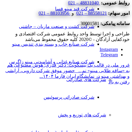
روابط عمومی:
48831040 – 021
شرکت قند مینو فسا
امور سهام:
88558121 – 021
و
88103956 – 021
سامانه پیامکی:
30001581
شرکت کشت و صنعت ماریان – چاشنی
طراحی و اجرا توسط واحد روابط عمومی شرکت اقتصادی و
خودکفایی آزادگان - ©2020 کلیه حقوق محفوظ می‌باشد
شرکت صنایع چاپ و بسته بندی تندیس مینو
Instagram
Telegram
شرکت صنایع غذایی و آشامیدنی مینو زاگرس
غرور ملی در قالب یک بیسکویت؛ دکتر قدری: هوش مصنوعی هم
به «ساقه طلایی مینو» نم...
حضور موفق شرکت دارویی، آرایشی
و بهداشتی مینو در نمایشگاه ایران فارما ۱۴۰۴...
شرکت های صادراتی
رفتن به بالا
شرکت صادراتی پرسوئیس
شرکت های توزیع و پخش