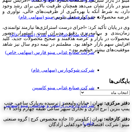
مینو در بازار شیرینی و شکلات اشاره کرد و گفت: «افزایش سهم
مینو در بازار نشان می‌دهد همچنان ظرفیت بالایی برای رشد وجود
دارد، به شرط آنکه با بهره‌گیری از ظرفیت‌های خالی، نوآوری و
عرضه محصولات جدید وارد عمل شویم.»
شرکت صنعتی پارس مینو (سهامی عام)
وی در پایان تأکید کرد: «اجرای درست استراتژی‌ها نیازمند توانمندی،
زمان‌بندی و برنامه‌ریزی دقیق مدیران است. استمرار حضور
شرکت صنایع غذایی مینو شرق (سهامی عام)
محصولات در بازار و عرضه هدفمند و صحیح محصولات جدید، کلید
افزایش سهم بازار خواهد بود. مطمئنم در نیمه دوم سال نیز شاهد
موفقیت‌های بیشتر خواهیم بود.»
شرکت صنایع غذایی مینو فارس (سهامی خاص)
شرکت شوکوپارس (سهامی عام)
بایگانی‌ها
شرکت صنایع غذایی مینو کاسپین
بایگانی‌ها
دفتر مرکزی:
تهران | خیابان ولیعصر | نرسیده به پارک ساعی، جنب
شرکت دارویی، آرایشی و بهداشتی مینو (سهامی
پمپ بنزین | برج اداری و تجاری سپهر ساعی طبقه چهارم واحد ۴۰۷
دفتر کارخانه:
تهران | کیلومتر 10 جاده مخصوص کرج | گروه صنعتی
خاص)
مینو | شرکت اقتصادی و خودکفایی آزادگان