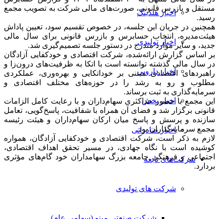
مستقل و بازرس قانونی، صورت‌های مالی شرکت به تصویب مجمع
اخبار هلدینگ
رسید.
همچنین در جریان این جلسه، در خصوص تقسیم سود، تعیین پاداش
هیئت‌مدیره، انتخاب حسابرس و بازرس قانونی برای سال مالی
اخبار تولیدی
جدید، و سایر موارد مندرج در دستور جلسه تصمیم‌گیری شد.
بر اساس گزارش ارائه‌شده، شرکت اقتصادی و خودکفایی آزادگان
در سال مالی گذشته توانسته است با اتکا به ظرفیت‌های درون‌زا و
اخبار دارویی
راهبردهای اقتصادی مبتنی بر خوداتکایی و بهره‌وری، عملکردی
مطلوب و رو به رشد را در حوزه‌های مختلف اقتصادی و
سرمایه‌گذاری به ثبت برساند.
اخبار پخش
این مجمع با حضور حداکثری سهام‌داران و با رعایت کامل الزامات
قانونی برگزار شد و فضای آن همراه با شفافیت، پاسخ‌گویی، تعامل
سازنده و پرسش و پاسخ میان ارکان سهام‌داران و هیئت رئیسه
مجمع سرمایه‌گذاران بود.
اخبار صادراتی
لازم به ذکر است، شرکت اقتصادی و خودکفایی آزادگان، همواره
کوشیده است با نگاه جهادی، در مسیر تحقق اهداف اقتصادی،
اجتماعی و فرهنگی جامعه بزرگ سهامداران خود گام‌های مؤثری
شرکت‌های تابعه
بردارد.
شرکت های تولیدی
شرکت صنعتی مینو (سهامی عام)