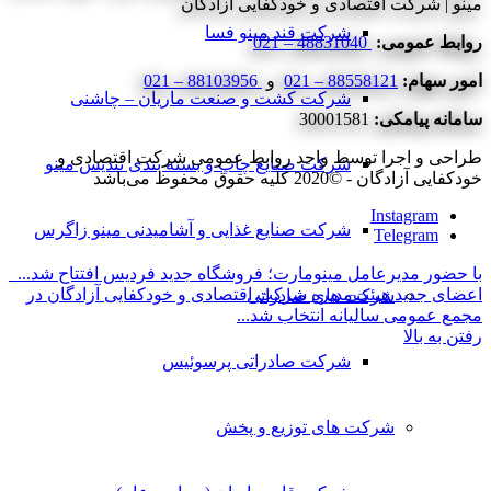
مینو | شرکت اقتصادی و خودکفایی آزادگان
شرکت قند مینو فسا
روابط عمومی:
48831040 – 021
امور سهام:
88558121 – 021
و
88103956 – 021
شرکت کشت و صنعت ماریان – چاشنی
سامانه پیامکی:
30001581
طراحی و اجرا توسط واحد روابط عمومی شرکت اقتصادی و
شرکت صنایع چاپ و بسته بندی تندیس مینو
خودکفایی آزادگان - ©2020 کلیه حقوق محفوظ می‌باشد
Instagram
شرکت صنایع غذایی و آشامیدنی مینو زاگرس
Telegram
با حضور مدیرعامل مینومارت؛ فروشگاه جدید فردیس افتتاح شد...
اعضای جدید هیئت‌مدیره شرکت اقتصادی و خودکفایی آزادگان در
شرکت های صادراتی
مجمع عمومی سالیانه انتخاب شد...
رفتن به بالا
شرکت صادراتی پرسوئیس
شرکت های توزیع و پخش