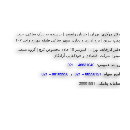
دفتر مرکزی:
تهران | خیابان ولیعصر | نرسیده به پارک ساعی، جنب
پمپ بنزین | برج اداری و تجاری سپهر ساعی طبقه چهارم واحد ۴۰۷
دفتر کارخانه:
تهران | کیلومتر 10 جاده مخصوص کرج | گروه صنعتی
مینو | شرکت اقتصادی و خودکفایی آزادگان
روابط عمومی:
48831040 – 021
امور سهام:
88558121 – 021
و
88103956 – 021
سامانه پیامکی:
30001581